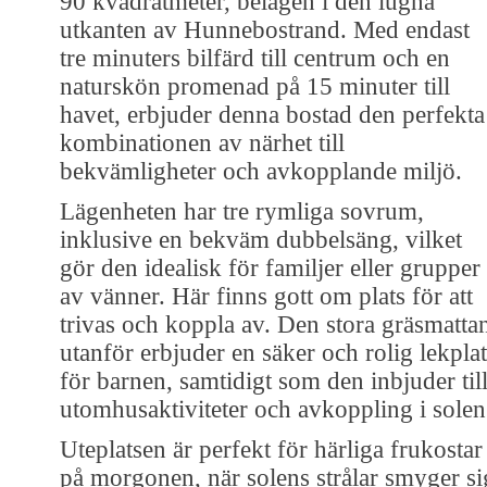
90 kvadratmeter, belägen i den lugna
utkanten av Hunnebostrand. Med endast
tre minuters bilfärd till centrum och en
naturskön promenad på 15 minuter till
havet, erbjuder denna bostad den perfekta
kombinationen av närhet till
bekvämligheter och avkopplande miljö.
Lägenheten har tre rymliga sovrum,
inklusive en bekväm dubbelsäng, vilket
gör den idealisk för familjer eller grupper
av vänner. Här finns gott om plats för att
trivas och koppla av. Den stora gräsmatta
utanför erbjuder en säker och rolig lekplat
för barnen, samtidigt som den inbjuder til
utomhusaktiviteter och avkoppling i solen
Uteplatsen är perfekt för härliga frukostar
på morgonen, när solens strålar smyger si