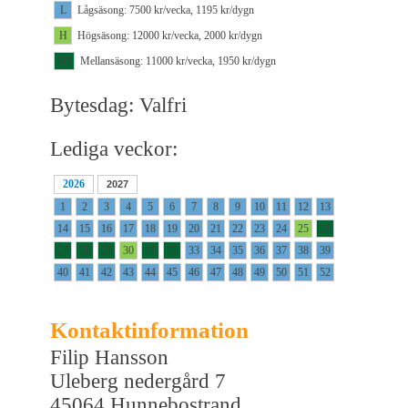
L
Lågsäsong: 7500 kr/vecka, 1195 kr/dygn
H
Högsäsong: 12000 kr/vecka, 2000 kr/dygn
M1
Mellansäsong: 11000 kr/vecka, 1950 kr/dygn
Bytesdag: Valfri
Lediga veckor:
2026
2027
1
2
3
4
5
6
7
8
9
10
11
12
13
14
15
16
17
18
19
20
21
22
23
24
25
26
27
28
29
30
31
32
33
34
35
36
37
38
39
40
41
42
43
44
45
46
47
48
49
50
51
52
Kontaktinformation
Filip Hansson
Uleberg nedergård 7
45064 Hunnebostrand