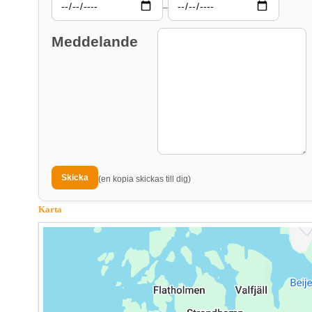
–
Meddelande
(en kopia skickas till dig)
Karta