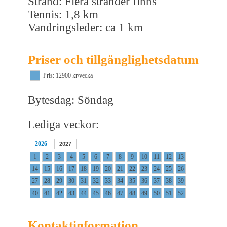
Strand: Flera stränder finns
Tennis: 1,8 km
Vandringsleder: ca 1 km
Priser och tillgänglighetsdatum
Pris: 12900 kr/vecka
Bytesdag: Söndag
Lediga veckor:
2026
2027
1
2
3
4
5
6
7
8
9
10
11
12
13
14
15
16
17
18
19
20
21
22
23
24
25
26
27
28
29
30
31
32
33
34
35
36
37
38
39
40
41
42
43
44
45
46
47
48
49
50
51
52
Kontaktinformation