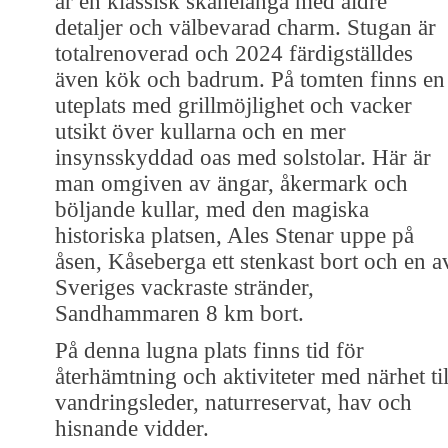
är en klassisk skånelänga med äldre
detaljer och välbevarad charm. Stugan är
totalrenoverad och 2024 färdigställdes
även kök och badrum. På tomten finns en
uteplats med grillmöjlighet och vacker
utsikt över kullarna och en mer
insynsskyddad oas med solstolar. Här är
man omgiven av ängar, åkermark och
böljande kullar, med den magiska
historiska platsen, Ales Stenar uppe på
åsen, Kåseberga ett stenkast bort och en a
Sveriges vackraste stränder,
Sandhammaren 8 km bort.
På denna lugna plats finns tid för
återhämtning och aktiviteter med närhet til
vandringsleder, naturreservat, hav och
hisnande vidder.