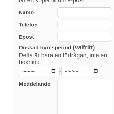
får en kopia till din e-post.
Namn
Telefon
Epost
(valfritt)
Önskad hyresperiod
Detta är bara en förfrågan, inte en
bokning.
–
Meddelande