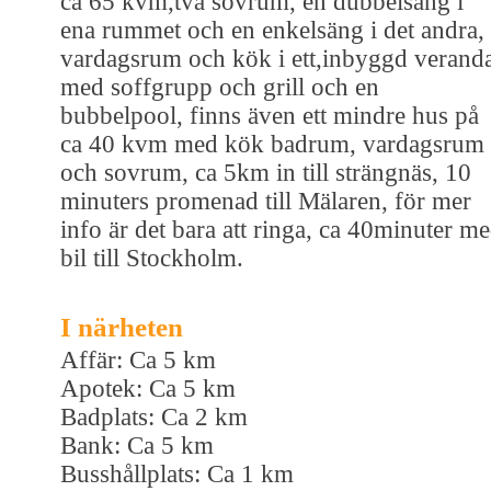
ca 65 kvm,två sovrum, en dubbelsäng i
ena rummet och en enkelsäng i det andra,
vardagsrum och kök i ett,inbyggd verand
med soffgrupp och grill och en
bubbelpool, finns även ett mindre hus på
ca 40 kvm med kök badrum, vardagsrum
och sovrum, ca 5km in till strängnäs, 10
minuters promenad till Mälaren, för mer
info är det bara att ringa, ca 40minuter m
bil till Stockholm.
I närheten
Affär: Ca 5 km
Apotek: Ca 5 km
Badplats: Ca 2 km
Bank: Ca 5 km
Busshållplats: Ca 1 km