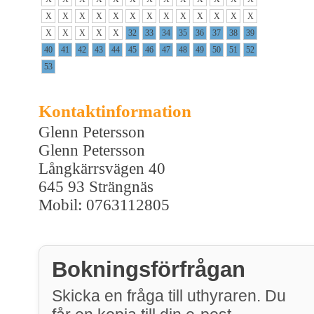
X
X
X
X
X
X
X
X
X
X
X
X
X
X
X
X
X
X
32
33
34
35
36
37
38
39
40
41
42
43
44
45
46
47
48
49
50
51
52
53
Kontaktinformation
Glenn Petersson
Glenn Petersson
Långkärrsvägen 40
645 93 Strängnäs
Mobil: 0763112805
Bokningsförfrågan
Skicka en fråga till uthyraren. Du