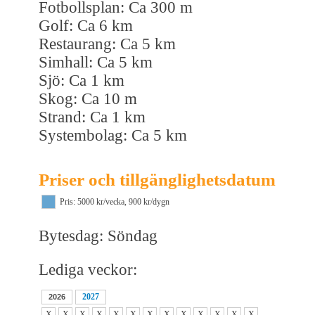
Fotbollsplan: Ca 300 m
Golf: Ca 6 km
Restaurang: Ca 5 km
Simhall: Ca 5 km
Sjö: Ca 1 km
Skog: Ca 10 m
Strand: Ca 1 km
Systembolag: Ca 5 km
Priser och tillgänglighetsdatum
Pris: 5000 kr/vecka, 900 kr/dygn
Bytesdag: Söndag
Lediga veckor:
2027
2026
X
X
X
X
X
X
X
X
X
X
X
X
X