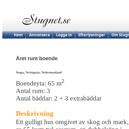
Hem
Annonsera
Logga in
Efterlysningar
Om Stugn
Året runt boende
Stuga, Strängnäs, Södermanland
2
Boendeyta: 65 m
Antal rum: 3
Antal bäddar: 2 + 3 extrabäddar
Beskrivning
Ett gulligt hus omgivet av skog och mark,