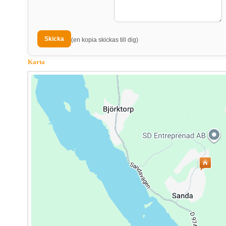
(en kopia skickas till dig)
Karta