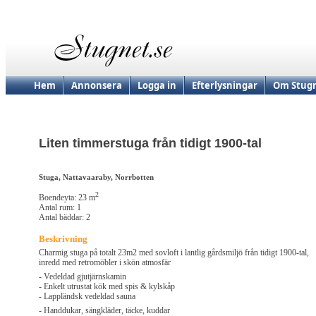
Hem
Annonsera
Logga in
Efterlysningar
Om Stugn
Liten timmerstuga från tidigt 1900-tal
Stuga, Nattavaaraby, Norrbotten
2
Boendeyta: 23 m
Antal rum: 1
Antal bäddar: 2
Beskrivning
Charmig stuga på totalt 23m2 med sovloft i lantlig gårdsmiljö från tidigt 1900-tal,
inredd med retromöbler i skön atmosfär
- Vedeldad gjutjärnskamin
- Enkelt utrustat kök med spis & kylskåp
- Lappländsk vedeldad sauna
- Handdukar, sängkläder, täcke, kuddar