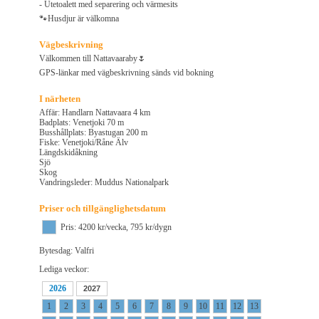
- Utetoalett med separering och värmesits
🐾Husdjur är välkomna
Vägbeskrivning
Välkommen till Nattavaaraby🌷
GPS-länkar med vägbeskrivning sänds vid bokning
I närheten
Affär: Handlarn Nattavaara 4 km
Badplats: Venetjoki 70 m
Busshållplats: Byastugan 200 m
Fiske: Venetjoki/Råne Älv
Längdskidåkning
Sjö
Skog
Vandringsleder: Muddus Nationalpark
Priser och tillgänglighetsdatum
Pris: 4200 kr/vecka, 795 kr/dygn
Bytesdag: Valfri
Lediga veckor:
2026
2027
1
2
3
4
5
6
7
8
9
10
11
12
13