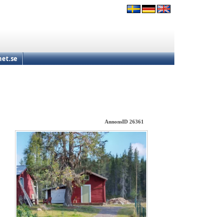
et.se
AnnonsID 26361