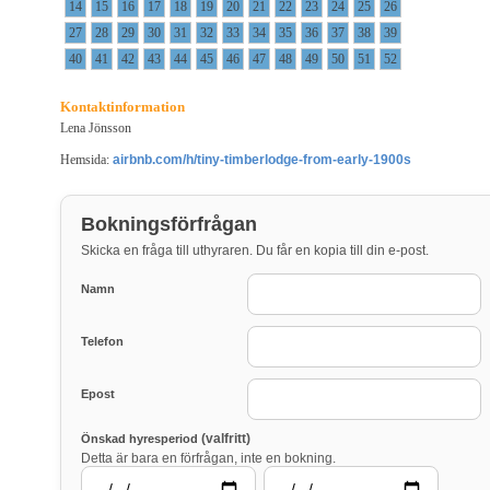
14
15
16
17
18
19
20
21
22
23
24
25
26
27
28
29
30
31
32
33
34
35
36
37
38
39
40
41
42
43
44
45
46
47
48
49
50
51
52
Kontaktinformation
Lena Jönsson
Hemsida:
airbnb.com/h/tiny-timberlodge-from-early-1900s
Bokningsförfrågan
Skicka en fråga till uthyraren. Du får en kopia till din e-post.
Namn
Telefon
Epost
(valfritt)
Önskad hyresperiod
Detta är bara en förfrågan, inte en bokning.