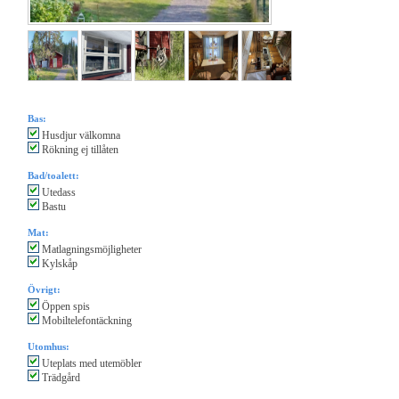
Bas:
Husdjur välkomna
Rökning ej tillåten
Bad/toalett:
Utedass
Bastu
Mat:
Matlagningsmöjligheter
Kylskåp
Övrigt:
Öppen spis
Mobiltelefontäckning
Utomhus:
Uteplats med utemöbler
Trädgård