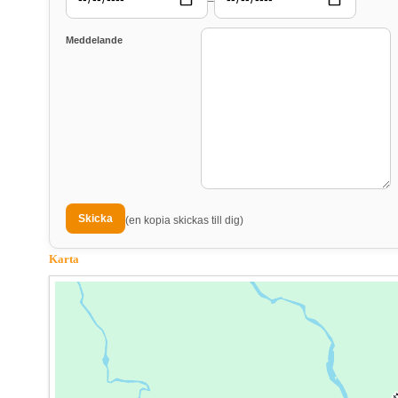
–
Meddelande
(en kopia skickas till dig)
Karta