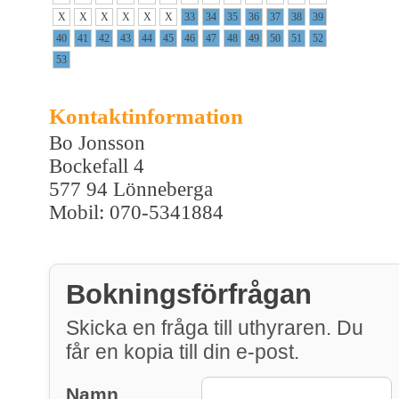
X
X
X
X
X
X
33
34
35
36
37
38
39
40
41
42
43
44
45
46
47
48
49
50
51
52
53
Kontaktinformation
Bo Jonsson
Bockefall 4
577 94 Lönneberga
Mobil: 070-5341884
Bokningsförfrågan
Skicka en fråga till uthyraren. Du
får en kopia till din e-post.
Namn