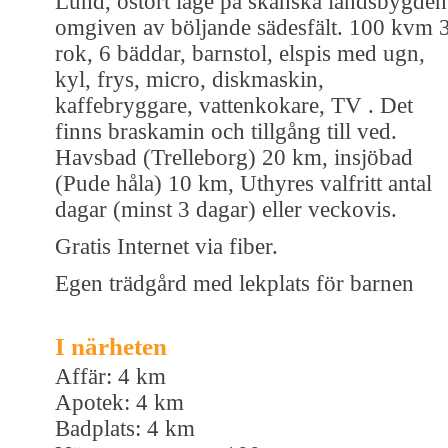
Lund, ostört läge på skånska landsbygden
omgiven av böljande sädesfält. 100 kvm 
rok, 6 bäddar, barnstol, elspis med ugn,
kyl, frys, micro, diskmaskin,
kaffebryggare, vattenkokare, TV . Det
finns braskamin och tillgång till ved.
Havsbad (Trelleborg) 20 km, insjöbad
(Pude håla) 10 km, Uthyres valfritt antal
dagar (minst 3 dagar) eller veckovis.
Gratis Internet via fiber.
Egen trädgård med lekplats för barnen
I närheten
Affär: 4 km
Apotek: 4 km
Badplats: 4 km