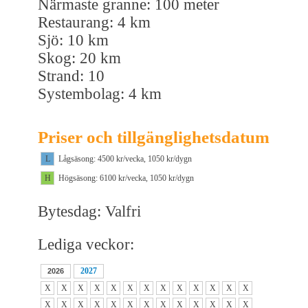
Närmaste granne: 100 meter
Restaurang: 4 km
Sjö: 10 km
Skog: 20 km
Strand: 10
Systembolag: 4 km
Priser och tillgänglighetsdatum
L
Lågsäsong: 4500 kr/vecka, 1050 kr/dygn
H
Högsäsong: 6100 kr/vecka, 1050 kr/dygn
Bytesdag: Valfri
Lediga veckor:
2027
2026
X
X
X
X
X
X
X
X
X
X
X
X
X
X
X
X
X
X
X
X
X
X
X
X
X
X