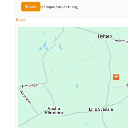
(en kopia skickas till dig)
Karta