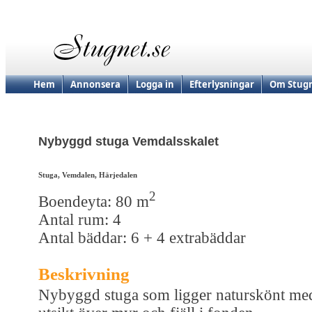
Hem
Annonsera
Logga in
Efterlysningar
Om Stugn
Nybyggd stuga Vemdalsskalet
Stuga, Vemdalen, Härjedalen
2
Boendeyta: 80 m
Antal rum: 4
Antal bäddar: 6 + 4 extrabäddar
Beskrivning
Nybyggd stuga som ligger naturskönt me