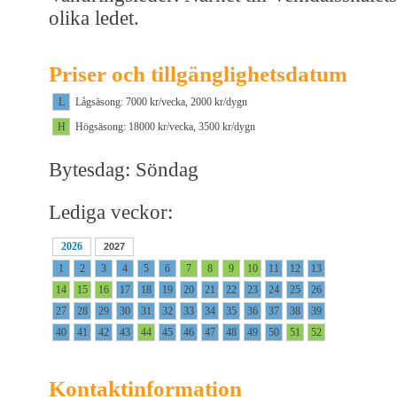
olika ledet.
Priser och tillgänglighetsdatum
L
Lågsäsong: 7000 kr/vecka, 2000 kr/dygn
H
Högsäsong: 18000 kr/vecka, 3500 kr/dygn
Bytesdag: Söndag
Lediga veckor:
2026
2027
1
2
3
4
5
6
7
8
9
10
11
12
13
14
15
16
17
18
19
20
21
22
23
24
25
26
27
28
29
30
31
32
33
34
35
36
37
38
39
40
41
42
43
44
45
46
47
48
49
50
51
52
Kontaktinformation