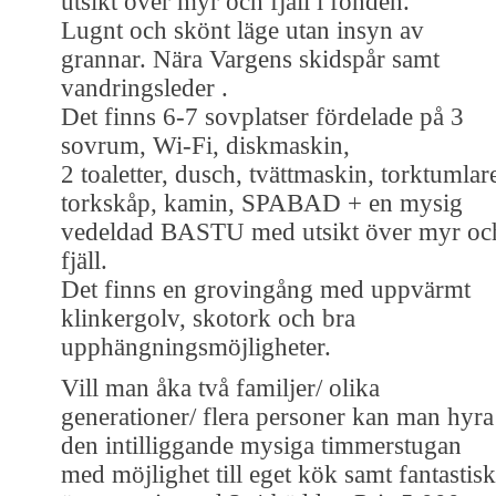
utsikt över myr och fjäll i fonden.
Lugnt och skönt läge utan insyn av
grannar. Nära Vargens skidspår samt
vandringsleder .
Det finns 6-7 sovplatser fördelade på 3
sovrum, Wi-Fi, diskmaskin,
2 toaletter, dusch, tvättmaskin, torktumlar
torkskåp, kamin, SPABAD + en mysig
vedeldad BASTU med utsikt över myr oc
fjäll.
Det finns en grovingång med uppvärmt
klinkergolv, skotork och bra
upphängningsmöjligheter.
Vill man åka två familjer/ olika
generationer/ flera personer kan man hyra
den intilliggande mysiga timmerstugan
med möjlighet till eget kök samt fantastisk