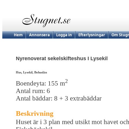
Hem
Annonsera
Logga in
Efterlysningar
Om Stugn
Nyrenoverat sekelskifteshus I Lysekil
Hus, Lysekil, Bohuslän
2
Boendeyta: 155 m
Antal rum: 6
Antal bäddar: 8 + 3 extrabäddar
Beskrivning
Huset är i 3 plan med utsikt mot havet oc