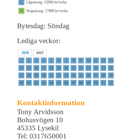
L
Lågsäsong: 12900 kr/vecka
H
Högsäsong: 17900 kr/vecka
Bytesdag: Söndag
Lediga veckor:
2026
2027
1
2
3
4
5
6
7
8
9
10
11
12
13
14
15
16
17
18
19
20
21
22
23
24
25
26
27
28
29
30
31
32
33
34
35
36
37
38
39
40
41
42
43
44
45
46
47
48
49
50
51
52
Kontaktinformation
Tony Arvidsson
Bohusvögen 10
45335 Lysekil
Tel: 0317650001