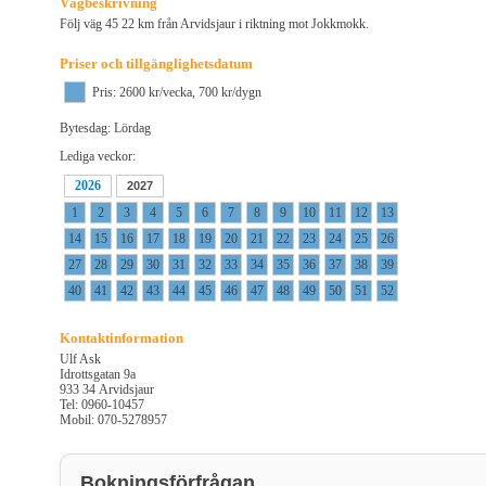
Vägbeskrivning
Följ väg 45 22 km från Arvidsjaur i riktning mot Jokkmokk.
Priser och tillgänglighetsdatum
Pris: 2600 kr/vecka, 700 kr/dygn
Bytesdag: Lördag
Lediga veckor:
2026
2027
1
2
3
4
5
6
7
8
9
10
11
12
13
14
15
16
17
18
19
20
21
22
23
24
25
26
27
28
29
30
31
32
33
34
35
36
37
38
39
40
41
42
43
44
45
46
47
48
49
50
51
52
Kontaktinformation
Ulf Ask
Idrottsgatan 9a
933 34 Arvidsjaur
Tel: 0960-10457
Mobil: 070-5278957
Bokningsförfrågan