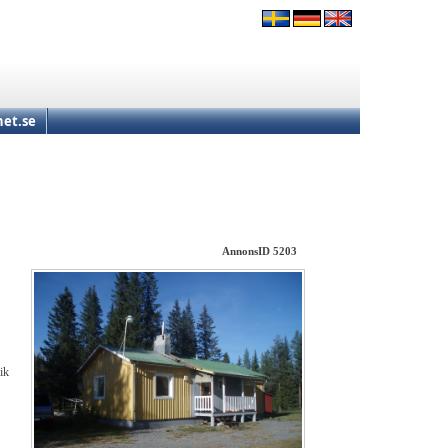
et.se
AnnonsID 5203
ik