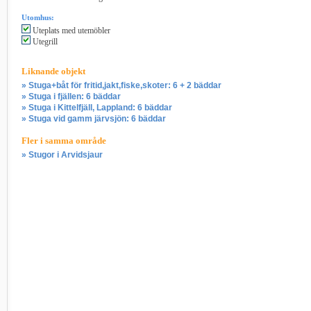
Utomhus:
Uteplats med utemöbler
Utegrill
Liknande objekt
» Stuga+båt för fritid,jakt,fiske,skoter: 6 + 2 bäddar
» Stuga i fjällen: 6 bäddar
» Stuga i Kittelfjäll, Lappland: 6 bäddar
» Stuga vid gamm järvsjön: 6 bäddar
Fler i samma område
» Stugor i Arvidsjaur