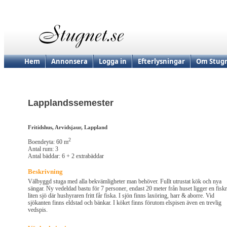
Hem
Annonsera
Logga in
Efterlysningar
Om Stugn
Lapplandssemester
Fritidshus, Arvidsjaur, Lappland
2
Boendeyta: 60 m
Antal rum: 3
Antal bäddar: 6 + 2 extrabäddar
Beskrivning
Välbyggd stuga med alla bekvämligheter man behöver. Fullt utrustat kök och nya
sängar. Ny vedeldad bastu för 7 personer, endast 20 meter från huset ligger en fiskr
liten sjö där hushyraren fritt får fiska. I sjön finns laxöring, harr & aborre. Vid
sjökanten finns eldstad och bänkar. I köket finns förutom elspisen även en trevlig
vedspis.