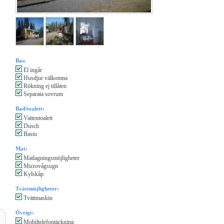
Bas:
El ingår
Husdjur välkomna
Rökning ej tillåten
Separata sovrum
Bad/toalett:
Vattentoalett
Dusch
Bastu
Mat:
Matlagningsmöjligheter
Microvågsugn
Kylskåp
Tvättmöjligheter:
Tvättmaskin
Övrigt:
Mobiltelefontäckning