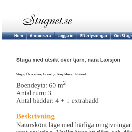
Hem
Annonsera
Logga in
Efterlysningar
Om Stugn
Stuga med utsikt över tjärn, nära Laxsjön
Stuga, Översidan, Laxarby, Bengtsfors, Dalsland
2
Boendeyta: 60 m
Antal rum: 3
Antal bäddar: 4 + 1 extrabädd
Beskrivning
Naturskönt läge med härliga omgivningar