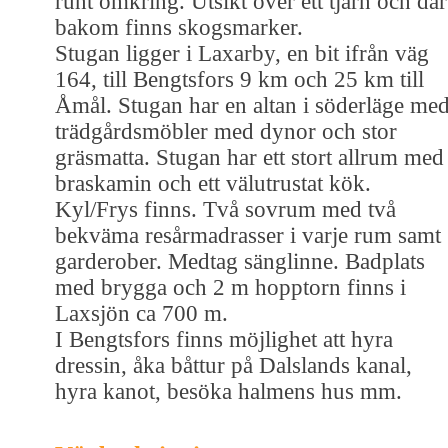
runt omkring. Utsikt över ett tjärn och där
bakom finns skogsmarker.
Stugan ligger i Laxarby, en bit ifrån väg
164, till Bengtsfors 9 km och 25 km till
Åmål. Stugan har en altan i söderläge me
trädgårdsmöbler med dynor och stor
gräsmatta. Stugan har ett stort allrum med
braskamin och ett välutrustat kök.
Kyl/Frys finns. Två sovrum med två
bekväma resårmadrasser i varje rum samt
garderober. Medtag sänglinne. Badplats
med brygga och 2 m hopptorn finns i
Laxsjön ca 700 m.
I Bengtsfors finns möjlighet att hyra
dressin, åka båttur på Dalslands kanal,
hyra kanot, besöka halmens hus mm.