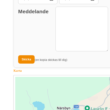
Meddelande
(en kopia skickas till dig)
Karta