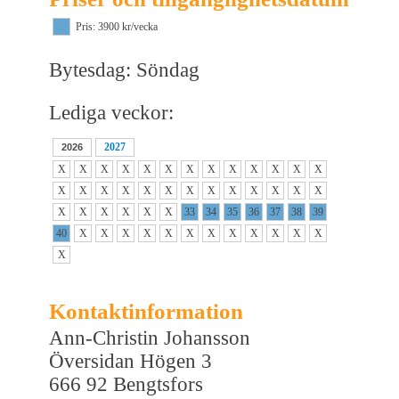
Pris: 3900 kr/vecka
Bytesdag: Söndag
Lediga veckor:
2027
2026
X
X
X
X
X
X
X
X
X
X
X
X
X
X
X
X
X
X
X
X
X
X
X
X
X
X
X
X
X
X
X
X
33
34
35
36
37
38
39
40
X
X
X
X
X
X
X
X
X
X
X
X
X
Kontaktinformation
Ann-Christin Johansson
Översidan Högen 3
666 92 Bengtsfors