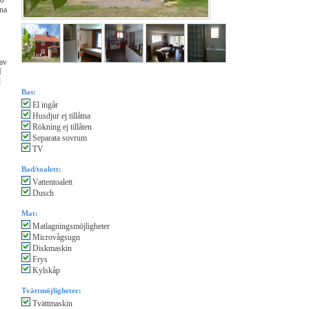
30
ina
.
 av
I
d
Bas:
El ingår
Husdjur ej tillåtna
Rökning ej tillåten
Separata sovrum
TV
Bad/toalett:
Vattentoalett
Dusch
Mat:
Matlagningsmöjligheter
Microvågsugn
.
Diskmaskin
Frys
Kylskåp
Tvättmöjligheter:
Tvättmaskin