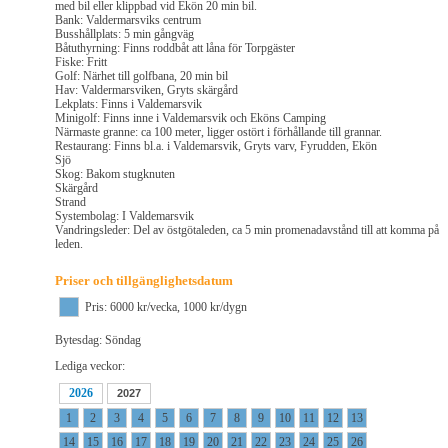
med bil eller klippbad vid Ekön 20 min bil.
Bank: Valdermarsviks centrum
Busshållplats: 5 min gångväg
Båtuthyrning: Finns roddbåt att låna för Torpgäster
Fiske: Fritt
Golf: Närhet till golfbana, 20 min bil
Hav: Valdermarsviken, Gryts skärgård
Lekplats: Finns i Valdemarsvik
Minigolf: Finns inne i Valdemarsvik och Eköns Camping
Närmaste granne: ca 100 meter, ligger ostört i förhållande till grannar.
Restaurang: Finns bl.a. i Valdemarsvik, Gryts varv, Fyrudden, Ekön
Sjö
Skog: Bakom stugknuten
Skärgård
Strand
Systembolag: I Valdemarsvik
Vandringsleder: Del av östgötaleden, ca 5 min promenadavstånd till att komma på
leden.
Priser och tillgänglighetsdatum
Pris: 6000 kr/vecka, 1000 kr/dygn
Bytesdag: Söndag
Lediga veckor:
2026
2027
1
2
3
4
5
6
7
8
9
10
11
12
13
14
15
16
17
18
19
20
21
22
23
24
25
26