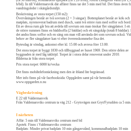
(ca 30 min/bil), Kolmårdens djurpark (ca 1.20 h/bil), Astrid Lindgrens värld (ca 1,
h/bil). In till Valdermarsvik där affärer finns tar det 5 min med bil. Det finns även f
vandringsleder i skärgårdsmiljö.
Beskrivning av stora torpet (150 m2):
Övervåningen består av två sovrum (2 + 3 sängar). Bottenplanet består av kök och
matplats, nyrenoverat badrum med dusch, samt två större rum med soffor och bord
Ett av dessa rum går bra att avdela till sovrum om man önskar fler sängplatser. I ett
de större rummen finns en bäddsoffa (2 bäddar) och ett sängskåp (totalt 8 bäddar). 
det andra finns soffor och en säng om man vill använda det som sovrum också. Vi
behov av fler sängplatser kan vi efter överenskommelse fixa det.
Bytesdag är söndag, ankomst efter kl. 15.00 och avresa före 13.00.
Det stora torpet är byggt 1830 och tillbyggnad av huset 1969. Den större delen av
byggnaden är med låg takhöjd. Torpet är i stora delar renoverat under 2010.
Bilderna är från stora torpet.
Pris stora torpet: 6000 kr/vecka
Det finns mobiltelefontäckning men den är ibland lite begränsad.
Mer info finns på vår facebooksida: Oppgården samt på vår hemsida
www.oppgarden.n.nu
Vägbeskrivning
E 22 till Valdermarsvik
Från Valdemarsviks centrum ta väg 212 - Grytsvägen mot Gryt/Fyrudden ca 5 min
I närheten
Affär: 5 min till Valdemarsviks centrum med bil
Apotek: Finns i Valdemarsviks centrum
Badplats: Mindre privat badplats 10 min gångavstånd, kommunalbadplats 10 min