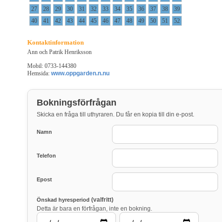
27
28
29
30
31
32
33
34
35
36
37
38
39
40
41
42
43
44
45
46
47
48
49
50
51
52
Kontaktinformation
Ann och Patrik Henriksson
Mobil: 0733-144380
Hemsida:
www.oppgarden.n.nu
Bokningsförfrågan
Skicka en fråga till uthyraren. Du får en kopia till din e-post.
Namn
Telefon
Epost
(valfritt)
Önskad hyresperiod
Detta är bara en förfrågan, inte en bokning.