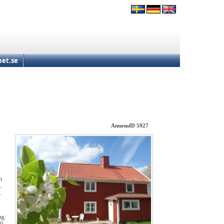
et.se
AnnonsID 5927
h
.
.
ng