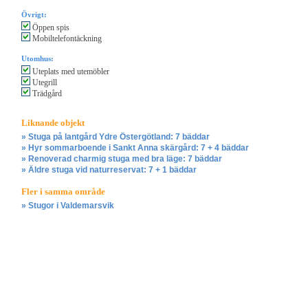
Övrigt:
Öppen spis
Mobiltelefontäckning
Utomhus:
Uteplats med utemöbler
Utegrill
Trädgård
Liknande objekt
» Stuga på lantgård Ydre Östergötland: 7 bäddar
» Hyr sommarboende i Sankt Anna skärgård: 7 + 4 bäddar
» Renoverad charmig stuga med bra läge: 7 bäddar
» Äldre stuga vid naturreservat: 7 + 1 bäddar
Fler i samma område
» Stugor i Valdemarsvik