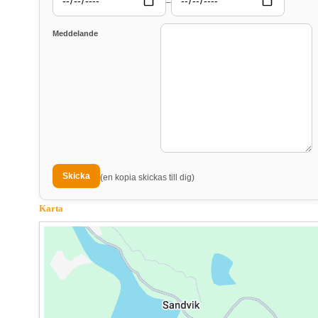
–
Meddelande
(en kopia skickas till dig)
Karta