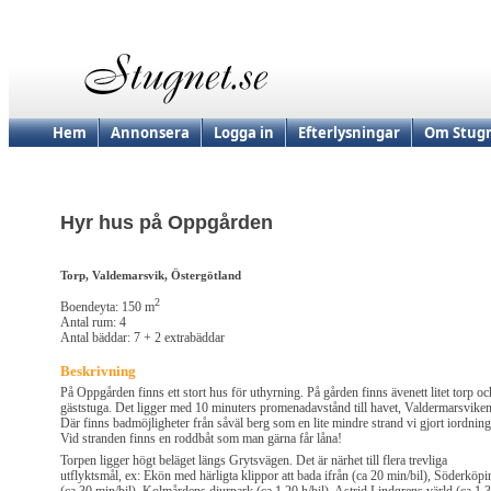
Hem
Annonsera
Logga in
Efterlysningar
Om Stugn
Hyr hus på Oppgården
Torp, Valdemarsvik, Östergötland
2
Boendeyta: 150 m
Antal rum: 4
Antal bäddar: 7 + 2 extrabäddar
Beskrivning
På Oppgården finns ett stort hus för uthyrning. På gården finns ävenett litet torp oc
gäststuga. Det ligger med 10 minuters promenadavstånd till havet, Valdermarsviken
Där finns badmöjligheter från såväl berg som en lite mindre strand vi gjort iordning
Vid stranden finns en roddbåt som man gärna får låna!
Torpen ligger högt beläget längs Grytsvägen. Det är närhet till flera trevliga
utflyktsmål, ex: Ekön med härligta klippor att bada ifrån (ca 20 min/bil), Söderköpi