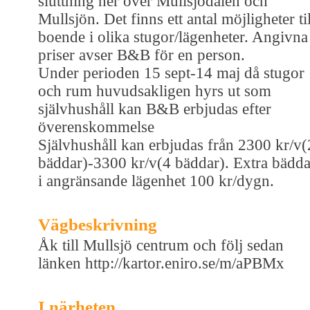
sluttning ner över Mullsjödalen och
Mullsjön. Det finns ett antal möjligheter til
boende i olika stugor/lägenheter. Angivna
priser avser B&B för en person.
Under perioden 15 sept-14 maj då stugor
och rum huvudsakligen hyrs ut som
självhushåll kan B&B erbjudas efter
överenskommelse
Självhushåll kan erbjudas från 2300 kr/v(
bäddar)-3300 kr/v(4 bäddar). Extra bädda
i angränsande lägenhet 100 kr/dygn.
Vägbeskrivning
Åk till Mullsjö centrum och följ sedan
länken http://kartor.eniro.se/m/aPBMx
I närheten