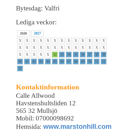
Bytesdag: Valfri
Lediga veckor:
2027
2026
X
X
X
X
X
X
X
X
X
X
X
X
X
X
X
X
X
X
X
X
X
X
X
X
X
X
X
X
X
X
X
32
33
34
35
36
37
38
39
40
41
42
43
44
45
46
47
48
49
50
51
52
53
Kontaktinformation
Calle Allwood
Havstenshultsliden 12
565 32 Mullsjö
Mobil: 07000098692
www.marstonhill.com
Hemsida: