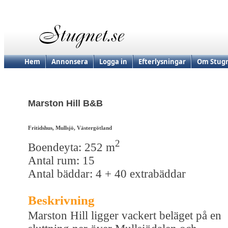
Hem
Annonsera
Logga in
Efterlysningar
Om Stugn
Marston Hill B&B
Fritidshus, Mullsjö, Västergötland
2
Boendeyta: 252 m
Antal rum: 15
Antal bäddar: 4 + 40 extrabäddar
Beskrivning
Marston Hill ligger vackert beläget på en