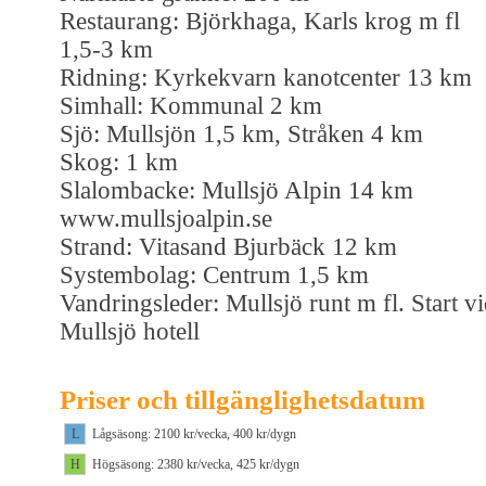
Restaurang: Björkhaga, Karls krog m fl
1,5-3 km
Ridning: Kyrkekvarn kanotcenter 13 km
Simhall: Kommunal 2 km
Sjö: Mullsjön 1,5 km, Stråken 4 km
Skog: 1 km
Slalombacke: Mullsjö Alpin 14 km
www.mullsjoalpin.se
Strand: Vitasand Bjurbäck 12 km
Systembolag: Centrum 1,5 km
Vandringsleder: Mullsjö runt m fl. Start v
Mullsjö hotell
Priser och tillgänglighetsdatum
L
Lågsäsong: 2100 kr/vecka, 400 kr/dygn
H
Högsäsong: 2380 kr/vecka, 425 kr/dygn