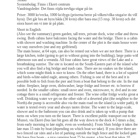
Strand
Systembolag: Finns i Ekerö centrum
Vandringsleder: Det finns röjda trevliga stigar på ön
Priser: 3000 kr/vecka, 1000 kr/dygn (priserna beror på vilken/vilka stuga/or du vill
hyra). Det går bra att hyra båda (30 kvm) eller bara ena (15 resp. 30 kvm) och det
stora huset om vi inte är på plats.
Short in English:
(Also see the summary) green garden, tall trees, private dock, wine cellar and thro
swing. Both cabins have balconies facing the water and the bridge. There is a cabin
with shower and washing machine. In the center of the plot is the main house were
we stay ourselves (me and my girlfriend).
The main house, at 64 sqm, can also be rented out when we are not there. There is 
large kitchen, toilet (going to get to without going into the building), large patio wit
afternoon sun and a veranda. All four cabins have great views of the Lake and a
breathtaking sunrise. The site is located on the South-Eastern part of the island whe
you will also find a big bridge and trash cans. There are no snakes on the island,
which some might think is nice to know. On the other hand, there is a lot of squirre
and birds-white-tailed eagle, among others. Fishing is one of the best and it is
possible both to fish from the pier and from a boat that belong to the site. In the ma
vabin: fireplace, large oven, dishwasher, large fridge and freezer etc. to borrow if
needed. In the smaller cabins: small stove and oven, microwave, tv, dvd and in one
cottage there is a small refrigerator and freezer. The wine cellar fridge works great a
well. Drinking water we get on the other side of a deserted plot (the neighbor to the
North)-the pump is accessible also via the main road on the island (a wider path), t
water is tested every year and always tastes divine. The water to the large-scale,
shower and to the bathroom you can also drink and is taken up with a pump that
turns on when you turn on the faucet. There is excellent public transport out to the
Munsö, via Ekerö (bus last bit goes all the way down to the dock 4-5 times a day,
from early morning to late night, even on weekends). From Sluts bridge it takes the
late max 15 min by boat (depending on which boat we take). If you drive there are
two fenced car sites and a lot of parking outside the high fence and the locked gate.
We have five boats - a nice camping boat 75 hp motor, a big boat that takes 10