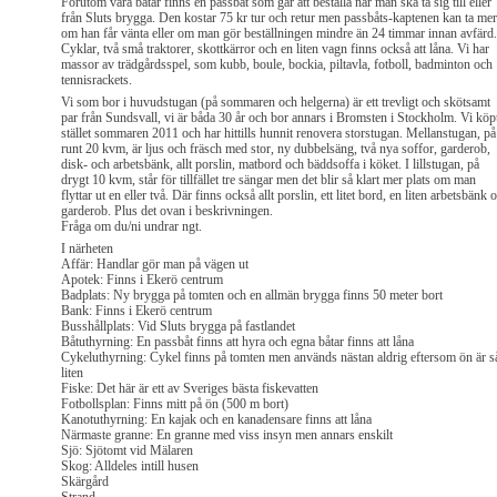
Förutom våra båtar finns en passbåt som går att beställa när man ska ta sig till eller
från Sluts brygga. Den kostar 75 kr tur och retur men passbåts-kaptenen kan ta mer
om han får vänta eller om man gör beställningen mindre än 24 timmar innan avfärd.
Cyklar, två små traktorer, skottkärror och en liten vagn finns också att låna. Vi har
massor av trädgårdsspel, som kubb, boule, bockia, piltavla, fotboll, badminton och
tennisrackets.
Vi som bor i huvudstugan (på sommaren och helgerna) är ett trevligt och skötsamt
par från Sundsvall, vi är båda 30 år och bor annars i Bromsten i Stockholm. Vi köp
stället sommaren 2011 och har hittills hunnit renovera storstugan. Mellanstugan, på
runt 20 kvm, är ljus och fräsch med stor, ny dubbelsäng, två nya soffor, garderob,
disk- och arbetsbänk, allt porslin, matbord och bäddsoffa i köket. I lillstugan, på
drygt 10 kvm, står för tillfället tre sängar men det blir så klart mer plats om man
flyttar ut en eller två. Där finns också allt porslin, ett litet bord, en liten arbetsbänk 
garderob. Plus det ovan i beskrivningen.
Fråga om du/ni undrar ngt.
I närheten
Affär: Handlar gör man på vägen ut
Apotek: Finns i Ekerö centrum
Badplats: Ny brygga på tomten och en allmän brygga finns 50 meter bort
Bank: Finns i Ekerö centrum
Busshållplats: Vid Sluts brygga på fastlandet
Båtuthyrning: En passbåt finns att hyra och egna båtar finns att låna
Cykeluthyrning: Cykel finns på tomten men används nästan aldrig eftersom ön är s
liten
Fiske: Det här är ett av Sveriges bästa fiskevatten
Fotbollsplan: Finns mitt på ön (500 m bort)
Kanotuthyrning: En kajak och en kanadensare finns att låna
Närmaste granne: En granne med viss insyn men annars enskilt
Sjö: Sjötomt vid Mälaren
Skog: Alldeles intill husen
Skärgård