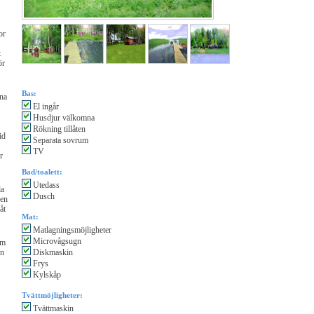
or
t
ör
Bas:
ena
El ingår
Husdjur välkomna
Rökning tillåten
id
Separata sovrum
TV
r
Bad/toalett:
Utedass
la
Dusch
ven
åt
Mat:
Matlagningsmöjligheter
Microvågsugn
om
en
Diskmaskin
Frys
Kylskåp
Tvättmöjligheter:
Tvättmaskin