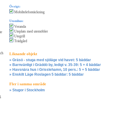
Övrigt:
Mobiltelefontäckning
Utomhus:
Veranda
Uteplats med utemöbler
te
Utegrill
Trädgård
och
Liknande objekt
» Gräsö - stuga med sjöläge vid havet: 5 bäddar
» Barnvänligt i Gräddö by, ledigt v. 35-39: 5 + 4 bäddar
» Havsnära hus i Grisslehamn, 10 pers.: 5 + 5 bäddar
» Enskilt Läge Roslagen 5 bäddar: 5 bäddar
Fler i samma område
» Stugor i Stockholm
å