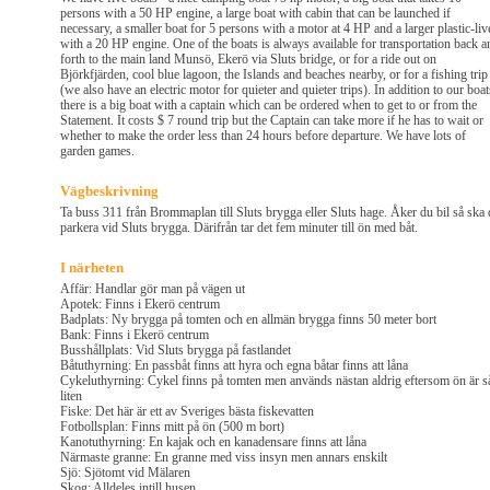
persons with a 50 HP engine, a large boat with cabin that can be launched if
necessary, a smaller boat for 5 persons with a motor at 4 HP and a larger plastic-liv
with a 20 HP engine. One of the boats is always available for transportation back a
forth to the main land Munsö, Ekerö via Sluts bridge, or for a ride out on
Björkfjärden, cool blue lagoon, the Islands and beaches nearby, or for a fishing trip
(we also have an electric motor for quieter and quieter trips). In addition to our boat
there is a big boat with a captain which can be ordered when to get to or from the
Statement. It costs $ 7 round trip but the Captain can take more if he has to wait or
whether to make the order less than 24 hours before departure. We have lots of
garden games.
Vägbeskrivning
Ta buss 311 från Brommaplan till Sluts brygga eller Sluts hage. Åker du bil så ska
parkera vid Sluts brygga. Därifrån tar det fem minuter till ön med båt.
I närheten
Affär: Handlar gör man på vägen ut
Apotek: Finns i Ekerö centrum
Badplats: Ny brygga på tomten och en allmän brygga finns 50 meter bort
Bank: Finns i Ekerö centrum
Busshållplats: Vid Sluts brygga på fastlandet
Båtuthyrning: En passbåt finns att hyra och egna båtar finns att låna
Cykeluthyrning: Cykel finns på tomten men används nästan aldrig eftersom ön är s
liten
Fiske: Det här är ett av Sveriges bästa fiskevatten
Fotbollsplan: Finns mitt på ön (500 m bort)
Kanotuthyrning: En kajak och en kanadensare finns att låna
Närmaste granne: En granne med viss insyn men annars enskilt
Sjö: Sjötomt vid Mälaren
Skog: Alldeles intill husen