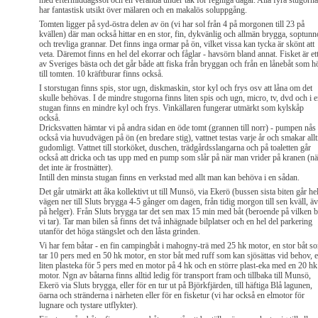
med eftermiddagssol och en veranda under tak för regniga dagar. Alla fyra stugorna
har fantastisk utsikt över mälaren och en makalös soluppgång.
Tomten ligger på syd-östra delen av ön (vi har sol från 4 på morgonen till 23 på
kvällen) där man också hittar en en stor, fin, dykvänlig och allmän brygga, soptunn
och trevliga grannar. Det finns inga ormar på ön, vilket vissa kan tycka är skönt att
veta. Däremot finns en hel del ekorrar och fåglar - havsörn bland annat. Fisket är et
av Sveriges bästa och det går både att fiska från bryggan och från en lånebåt som h
till tomten. 10 kräftburar finns också.
I storstugan finns spis, stor ugn, diskmaskin, stor kyl och frys osv att låna om det
skulle behövas. I de mindre stugorna finns liten spis och ugn, micro, tv, dvd och i 
stugan finns en mindre kyl och frys. Vinkällaren fungerar utmärkt som kylskåp
också.
Dricksvatten hämtar vi på andra sidan en öde tomt (grannen till norr) - pumpen nås
också via huvudvägen på ön (en bredare stig), vattnet testas varje år och smakar allt
gudomligt. Vattnet till storköket, duschen, trädgårdsslangarna och på toaletten går
också att dricka och tas upp med en pump som slår på när man vrider på kranen (nä
det inte är frostnätter).
Intill den minsta stugan finns en verkstad med allt man kan behöva i en sådan.
Det går utmärkt att åka kollektivt ut till Munsö, via Ekerö (bussen sista biten går he
vägen ner till Sluts brygga 4-5 gånger om dagen, från tidig morgon till sen kväll, ä
på helger). Från Sluts brygga tar det sen max 15 min med båt (beroende på vilken b
vi tar). Tar man bilen så finns det två inhägnade bilplatser och en hel del parkering
utanför det höga stängslet och den låsta grinden.
Vi har fem båtar - en fin campingbåt i mahogny-trä med 25 hk motor, en stor båt s
tar 10 pers med en 50 hk motor, en stor båt med ruff som kan sjösättas vid behov, 
liten plasteka för 5 pers med en motor på 4 hk och en större plast-eka med en 20 hk
motor. Ngn av båtarna finns alltid ledig för transport fram och tillbaka till Munsö,
Ekerö via Sluts brygga, eller för en tur ut på Björkfjärden, till häftiga Blå lagunen,
öarna och stränderna i närheten eller för en fisketur (vi har också en elmotor för
lugnare och tystare utflykter).