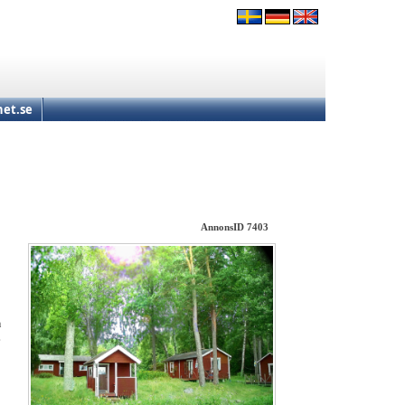
et.se
AnnonsID 7403
a
,