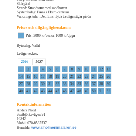
Skärgård
Strand: Strandtomt med sandbotten
Systembolag: Finns i Ekerö centrum
Vandringsleder: Det finns röjda trevliga stigar på ön
Priser och tillgänglighetsdatum
Pris: 3000 kr/vecka, 1000 kr/dygn
Bytesdag: Valfri
Lediga veckor:
2026
2027
1
2
3
4
5
6
7
8
9
10
11
12
13
14
15
16
17
18
19
20
21
22
23
24
25
26
27
28
29
30
31
32
33
34
35
36
37
38
39
40
41
42
43
44
45
46
47
48
49
50
51
52
Kontaktinformation
Anders Nord
Småbjörksvägen 91
16342
Mobil: 070-8587537
Hemsida:
www.alholmenimalaren.se