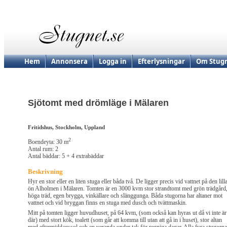
Hem
Annonsera
Logga in
Efterlysningar
Om Stugn
Sjötomt med drömläge i Mälaren
Fritidshus, Stockholm, Uppland
2
Boendeyta: 30 m
Antal rum: 2
Antal bäddar: 5 + 4 extrabäddar
Beskrivning
Hyr en stor eller en liten stuga eller båda två. De ligger precis vid vattnet på den lill
ön Alholmen i Mälaren. Tomten är en 3000 kvm stor strandtomt med grön trädgård
höga träd, egen brygga, vinkällare och slänggunga. Båda stugorna har altaner mot
vattnet och vid bryggan finns en stuga med dusch och tvättmaskin.
Mitt på tomten ligger huvudhuset, på 64 kvm, (som också kan hyras ut då vi inte är
där) med stort kök, toalett (som går att komma till utan att gå in i huset), stor altan