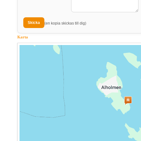
(en kopia skickas till dig)
Karta