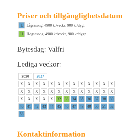
Priser och tillgänglighetsdatum
L
Lågsäsong: 4900 kr/vecka, 900 kr/dygn
H
Högsäsong: 4900 kr/vecka, 900 kr/dygn
Bytesdag: Valfri
Lediga veckor:
2027
2026
X
X
X
X
X
X
X
X
X
X
X
X
X
X
X
X
X
X
X
X
X
X
X
X
X
X
X
X
X
X
X
32
33
34
35
36
37
38
39
40
41
42
43
44
45
46
47
48
49
50
51
52
53
Kontaktinformation