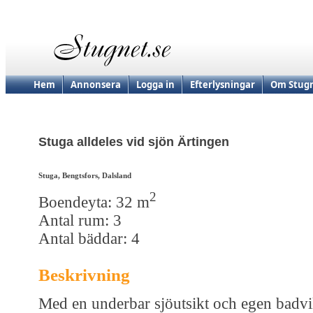
Hem
Annonsera
Logga in
Efterlysningar
Om Stugn
Stuga alldeles vid sjön Ärtingen
Stuga, Bengtsfors, Dalsland
2
Boendeyta: 32 m
Antal rum: 3
Antal bäddar: 4
Beskrivning
Med en underbar sjöutsikt och egen badv