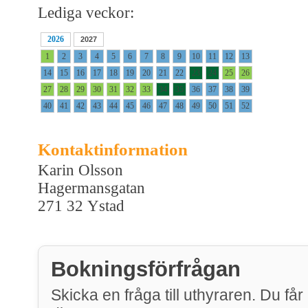
Lediga veckor:
2026
2027
1
2
3
4
5
6
7
8
9
10
11
12
13
14
15
16
17
18
19
20
21
22
23
24
25
26
27
28
29
30
31
32
33
34
35
36
37
38
39
40
41
42
43
44
45
46
47
48
49
50
51
52
Kontaktinformation
Karin Olsson
Hagermansgatan
271 32 Ystad
Bokningsförfrågan
Skicka en fråga till uthyraren. Du får 