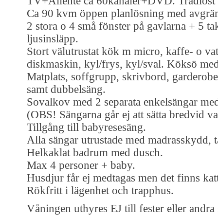
TV+Allente ca 60kanaler+DVD. Trådlöst 
Ca 90 kvm öppen planlösning med avgrän
2 stora o 4 små fönster på gavlarna + 5 tak
ljusinsläpp.
Stort välutrustat kök m micro, kaffe- o va
diskmaskin, kyl/frys, kyl/sval. Köksö me
Matplats, soffgrupp, skrivbord, gardero
samt dubbelsäng.
Sovalkov med 2 separata enkelsängar med
(OBS! Sängarna går ej att sätta bredvid v
Tillgång till babyresesäng.
Alla sängar utrustade med madrasskydd, 
Helkaklat badrum med dusch.
Max 4 personer + baby.
Husdjur får ej medtagas men det finns katt
Rökfritt i lägenhet och trapphus.
Våningen uthyres EJ till fester eller and