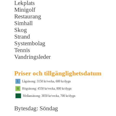
Lekplats
Minigolf
Restaurang
Simhall
Skog
Strand
Systembolag
Tennis
Vandringsleder
Priser och tillgänglighetsdatum
L
Lågsäsong: 3150 kr/vecka, 600 kr/dygn
H
Högsäsong: 4550 kr/vecka, 800 kr/dygn
M1
Mellansäsong: 3850 kr/vecka, 700 kr/dygn
Bytesdag: Söndag