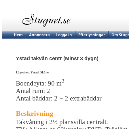
Hem
Annonsera
Logga in
Efterlysningar
Om Stugn
Ystad takvån centr (Minst 3 dygn)
Lägenhet, Ystad, Skåne
2
Boendeyta: 90 m
Antal rum: 2
Antal bäddar: 2 + 2 extrabäddar
Beskrivning
Takvåning i 2½ plansvilla centralt.