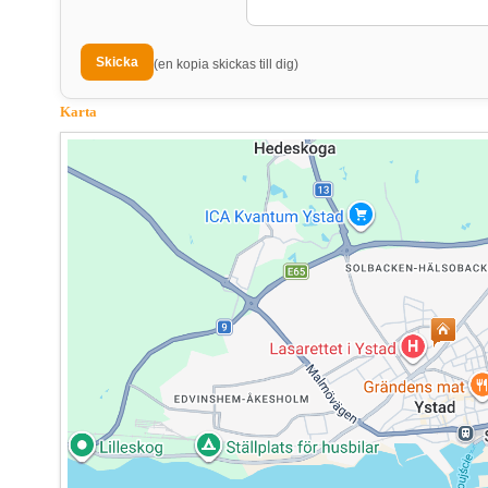
(en kopia skickas till dig)
Karta