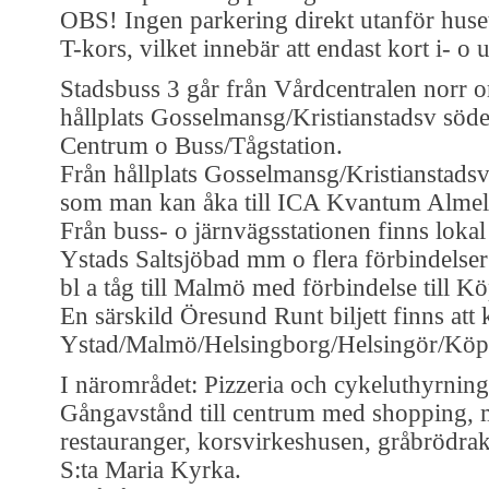
OBS! Ingen parkering direkt utanför huset,
T-kors, vilket innebär att endast kort i- o ur
Stadsbuss 3 går från Vårdcentralen norr o
hållplats Gosselmansg/Kristianstadsv söde
Centrum o Buss/Tågstation.
Från hållplats Gosselmansg/Kristianstads
som man kan åka till ICA Kvantum Almel
Från buss- o järnvägsstationen finns lokal 
Ystads Saltsjöbad mm o flera förbindelser 
bl a tåg till Malmö med förbindelse till 
En särskild Öresund Runt biljett finns att 
Ystad/Malmö/Helsingborg/Helsingör/Kö
I närområdet: Pizzeria och cykeluthyrning
Gångavstånd till centrum med shopping, 
restauranger, korsvirkeshusen, gråbrödrakl
S:ta Maria Kyrka.