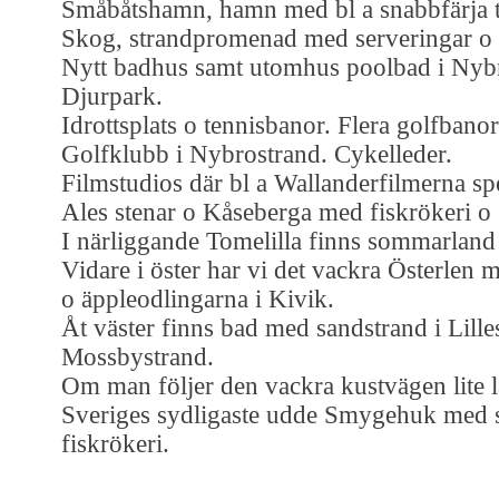
Småbåtshamn, hamn med bl a snabbfärja t
Skog, strandpromenad med serveringar o 
Nytt badhus samt utomhus poolbad i Nybr
Djurpark.
Idrottsplats o tennisbanor. Flera golfbanor
Golfklubb i Nybrostrand. Cykelleder.
Filmstudios där bl a Wallanderfilmerna spe
Ales stenar o Kåseberga med fiskrökeri o 
I närliggande Tomelilla finns sommarland 
Vidare i öster har vi det vackra Österlen 
o äppleodlingarna i Kivik.
Åt väster finns bad med sandstrand i Lill
Mossbystrand.
Om man följer den vackra kustvägen lite l
Sveriges sydligaste udde Smygehuk med s
fiskrökeri.