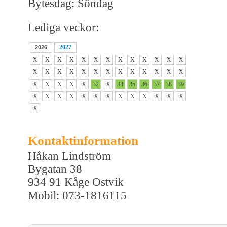
Bytesdag: Söndag
Lediga veckor:
2027
2026
X
X
X
X
X
X
X
X
X
X
X
X
X
X
X
X
X
X
X
X
X
X
X
X
X
X
X
X
X
X
X
32
X
34
35
36
37
38
39
X
X
X
X
X
X
X
X
X
X
X
X
X
X
Kontaktinformation
Håkan Lindström
Bygatan 38
934 91 Kåge Ostvik
Mobil: 073-1816115