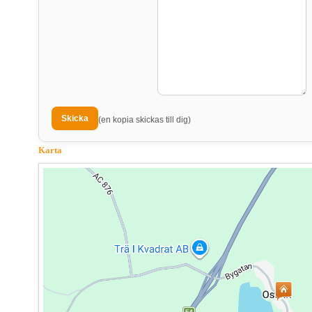
(en kopia skickas till dig)
Karta