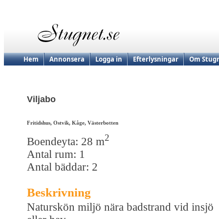
Hem
Annonsera
Logga in
Efterlysningar
Om Stugn
Viljabo
Fritidshus, Ostvik, Kåge, Västerbotten
2
Boendeyta: 28 m
Antal rum: 1
Antal bäddar: 2
Beskrivning
Naturskön miljö nära badstrand vid insjö