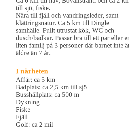
Ca 6 km till hav, Bovallstrand och ca 2 k
till sjö, fiske.
Nära till fjäll och vandringsleder, samt
klättringsnatur. Ca 5 km till Dingle
samhälle. Fullt utrustat kök, WC och
dusch/badkar. Passar bra till ett par eller e
liten familj på 3 personer där barnet inte ä
äldre än 7 år.
I närheten
Affär: ca 5 km
Badplats: ca 2,5 km till sjö
Busshållplats: ca 500 m
Dykning
Fiske
Fjäll
Golf: ca 2 mil