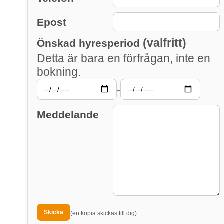
Epost
(valfritt)
Önskad hyresperiod
Detta är bara en förfrågan, inte en
bokning.
–
Meddelande
(en kopia skickas till dig)