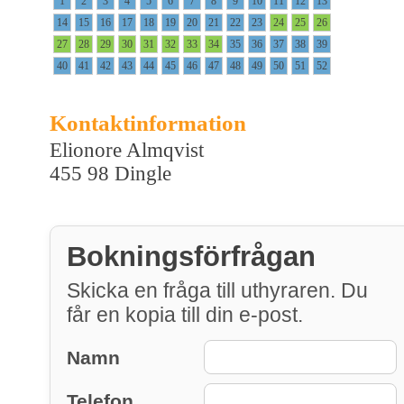
1
2
3
4
5
6
7
8
9
10
11
12
13
14
15
16
17
18
19
20
21
22
23
24
25
26
27
28
29
30
31
32
33
34
35
36
37
38
39
40
41
42
43
44
45
46
47
48
49
50
51
52
Kontaktinformation
Elionore Almqvist
455 98 Dingle
Bokningsförfrågan
Skicka en fråga till uthyraren. Du
får en kopia till din e-post.
Namn
Telefon