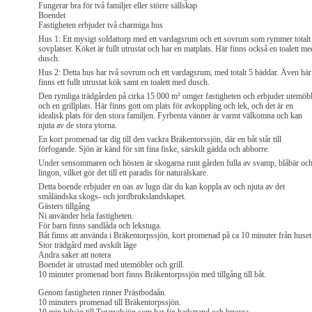
Fungerar bra för två familjer eller större sällskap
Boendet
Fastigheten erbjuder två charmiga hus
Hus 1: Ett mysigt soldattorp med ett vardagsrum och ett sovrum som rymmer totalt
sovplatser. Köket är fullt utrustat och har en matplats. Här finns också en toalett me
dusch.
Hus 2: Detta hus har två sovrum och ett vardagsrum, med totalt 5 bäddar. Även här
finns ett fullt utrustat kök samt en toalett med dusch.
Den rymliga trädgården på cirka 15 000 m² omger fastigheten och erbjuder utemöb
och en grillplats. Här finns gott om plats för avkoppling och lek, och det är en
idealisk plats för den stora familjen. Fyrbenta vänner är varmt välkomna och kan
njuta av de stora ytorna.
En kort promenad tar dig till den vackra Bräkentorssjön, där en båt står till
förfogande. Sjön är känd för sitt fina fiske, särskilt gädda och abborre.
Under sensommaren och hösten är skogarna runt gården fulla av svamp, blåbär oc
lingon, vilket gör det till ett paradis för naturälskare.
Detta boende erbjuder en oas av lugn där du kan koppla av och njuta av det
småländska skogs- och jordbrukslandskapet.
Gästers tillgång
Ni använder hela fastigheten.
För barn finns sandlåda och lekstuga.
Båt finns att använda i Bräkentorpssjön, kort promenad på ca 10 minuter från huset
Stor trädgård med avskilt läge
Andra saker att notera
Boendet är utrustad med utemöbler och grill.
10 minuter promenad bort finns Bräkentorpssjön med tillgång till båt.
Genom fastigheten rinner Prästbodaån.
10 minuters promenad till Bräkentorpssjön.