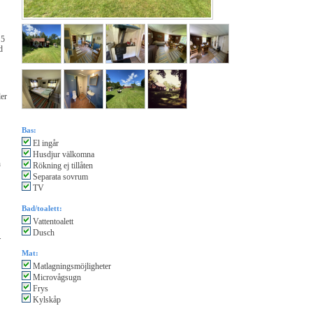
 5
d
ler
Bas:
El ingår
Husdjur välkomna
h
Rökning ej tillåten
Separata sovrum
TV
Bad/toalett:
Vattentoalett
Dusch
.
Mat:
Matlagningsmöjligheter
Microvågsugn
Frys
Kylskåp