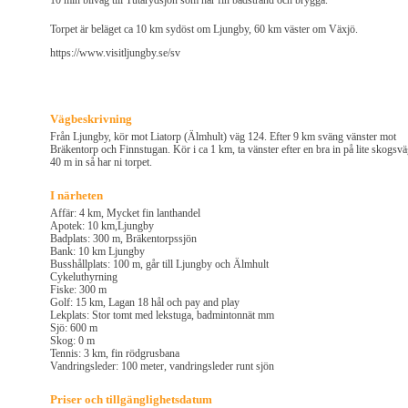
10 min bilväg till Tutarydsjön som har fin badstrand och brygga.
Torpet är beläget ca 10 km sydöst om Ljungby, 60 km väster om Växjö.
https://www.visitljungby.se/sv
Vägbeskrivning
Från Ljungby, kör mot Liatorp (Älmhult) väg 124. Efter 9 km sväng vänster mot
Bräkentorp och Finnstugan. Kör i ca 1 km, ta vänster efter en bra in på lite skogsvä
40 m in så har ni torpet.
I närheten
Affär: 4 km, Mycket fin lanthandel
Apotek: 10 km,Ljungby
Badplats: 300 m, Bräkentorpssjön
Bank: 10 km Ljungby
Busshållplats: 100 m, går till Ljungby och Älmhult
Cykeluthyrning
Fiske: 300 m
Golf: 15 km, Lagan 18 hål och pay and play
Lekplats: Stor tomt med lekstuga, badmintonnät mm
Sjö: 600 m
Skog: 0 m
Tennis: 3 km, fin rödgrusbana
Vandringsleder: 100 meter, vandringsleder runt sjön
Priser och tillgänglighetsdatum