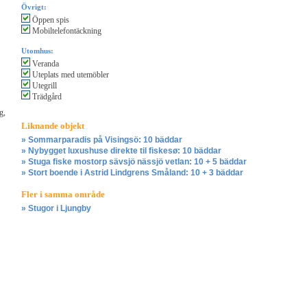
Övrigt:
Öppen spis
Mobiltelefontäckning
Utomhus:
Veranda
Uteplats med utemöbler
Utegrill
Trädgård
g,
Liknande objekt
» Sommarparadis på Visingsö: 10 bäddar
» Nybygget luxushuse direkte til fiskesø: 10 bäddar
» Stuga fiske mostorp sävsjö nässjö vetlan: 10 + 5 bäddar
» Stort boende i Astrid Lindgrens Småland: 10 + 3 bäddar
Fler i samma område
» Stugor i Ljungby