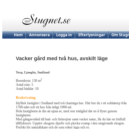
Hem
Annonsera
Logga in
Efterlysningar
Om Stugn
Vacker gård med två hus, avskilt läge
Torp, Ljungby, Småland
2
Boendeyta: 130 m
Antal rum: 5
Antal bäddar: 10
Beskrivning
Idyllisk fastighet i Småland med två charmiga hus. Här bor du i ett soldattorp från
1700-talet och ett hus från tidigt 1900-tal.
Hela fastigheten är din att njuta av, med stor trädgård där en å flyter genom
fastigheten.
Med gångavstånd till bad- och fiskesjöar samt vacker natur, får du här en fridfull
tillflyktsort. Upplev skogens djurliv och plocka svamp i den omgivande skogen.
Perfekt för naturälskare och de som söker lugn och ro.