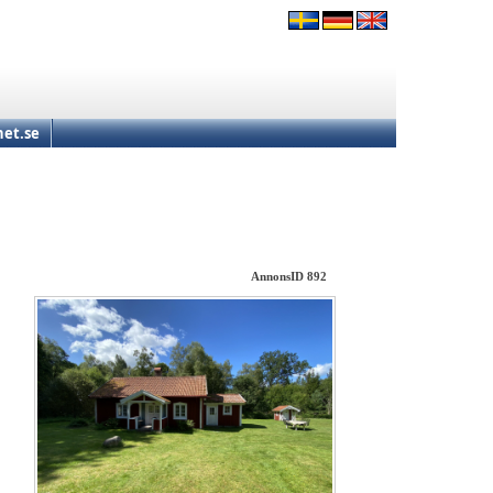
et.se
AnnonsID 892