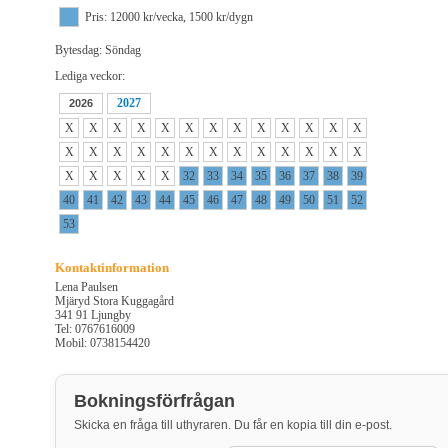
Pris: 12000 kr/vecka, 1500 kr/dygn
Bytesdag: Söndag
Lediga veckor:
2027
2026
X
X
X
X
X
X
X
X
X
X
X
X
X
X
X
X
X
X
X
X
X
X
X
X
X
X
X
X
X
X
X
32
33
34
35
36
37
38
39
40
41
42
43
44
45
46
47
48
49
50
51
52
53
Kontaktinformation
Lena Paulsen
Mjäryd Stora Kuggagård
341 91 Ljungby
Tel: 0767616009
Mobil: 0738154420
Bokningsförfrågan
Skicka en fråga till uthyraren. Du får en kopia till din e-post.