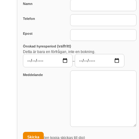
Namn
Telefon
Epost
(valfritt)
Önskad hyresperiod
Detta är bara en förfrågan, inte en bokning.
–
Meddelande
(en kopia skickas till dig)