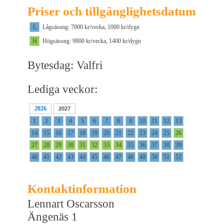
Priser och tillgänglighetsdatum
L
Lågsäsong: 7000 kr/vecka, 1000 kr/dygn
H
Högsäsong: 9800 kr/vecka, 1400 kr/dygn
Bytesdag: Valfri
Lediga veckor:
2026
2027
1
2
3
4
5
6
7
8
9
10
11
12
13
14
15
16
17
18
19
20
21
22
23
24
25
26
27
28
29
30
31
32
33
34
35
36
37
38
39
40
41
42
43
44
45
46
47
48
49
50
51
52
Kontaktinformation
Lennart Oscarsson
Ängenäs 1