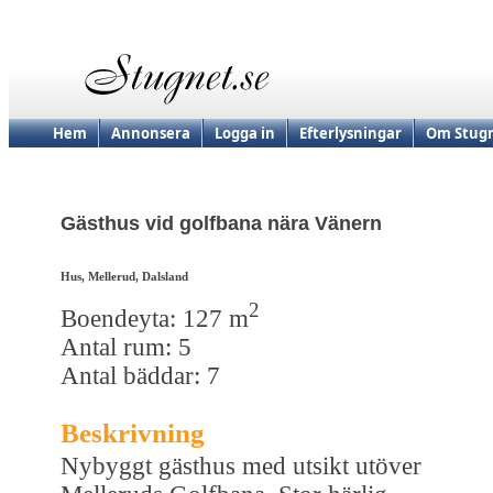
Hem
Annonsera
Logga in
Efterlysningar
Om Stugn
Gästhus vid golfbana nära Vänern
Hus, Mellerud, Dalsland
2
Boendeyta: 127 m
Antal rum: 5
Antal bäddar: 7
Beskrivning
Nybyggt gästhus med utsikt utöver