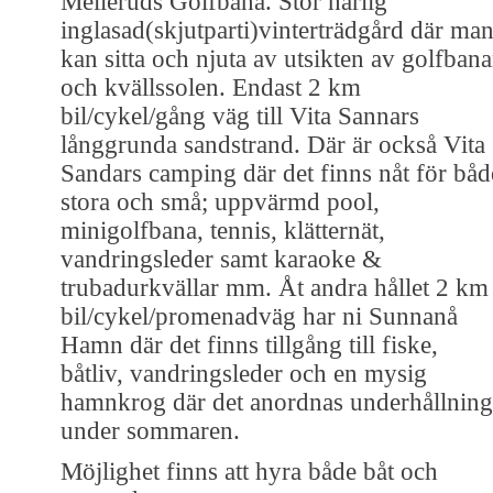
Melleruds Golfbana. Stor härlig
inglasad(skjutparti)vinterträdgård där ma
kan sitta och njuta av utsikten av golfban
och kvällssolen. Endast 2 km
bil/cykel/gång väg till Vita Sannars
långgrunda sandstrand. Där är också Vita
Sandars camping där det finns nåt för båd
stora och små; uppvärmd pool,
minigolfbana, tennis, klätternät,
vandringsleder samt karaoke &
trubadurkvällar mm. Åt andra hållet 2 km
bil/cykel/promenadväg har ni Sunnanå
Hamn där det finns tillgång till fiske,
båtliv, vandringsleder och en mysig
hamnkrog där det anordnas underhållning
under sommaren.
Möjlighet finns att hyra både båt och