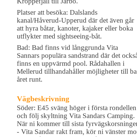
Kroppefjäll till Järbo.
Platser att besöka: Dalslands
kanal/Håverud-Upperud där det även går
att hyra båtar, kanoter, kajaker eller boka
utflykter med sightseeing-båt.
Bad: Bad finns vid långgrunda Vita
Sannars populära sandstrand där det ocks
finns en uppvärmd pool. Rådahallen i
Mellerud tillhandahåller möjligheter till b
året runt.
Vägbeskrivning
Söder: E45 sväng höger i första rondellen
och följ skyltning Vita Sandars Camping.
När ni kommer till sista fyrvägskorsninge
- Vita Sandar rakt fram, kör ni vänster mo