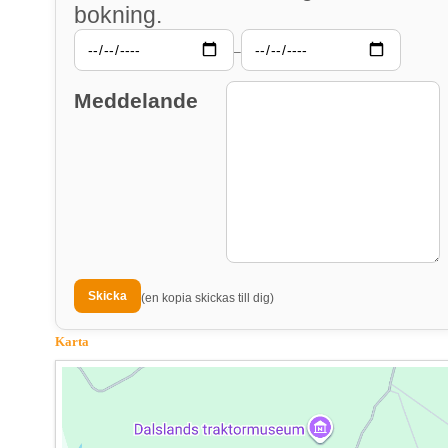
bokning.
–
Meddelande
(en kopia skickas till dig)
Karta