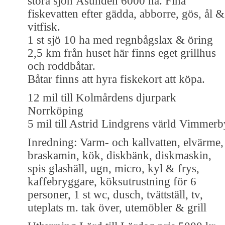
stora sjön Åsunden 6000 ha. Fina
fiskevatten efter gädda, abborre, gös, ål &
vitfisk.
1 st sjö 10 ha med regnbågslax & öring
2,5 km från huset här finns eget grillhus
och roddbåtar.
Båtar finns att hyra fiskekort att köpa.
12 mil till Kolmårdens djurpark
Norrköping
5 mil till Astrid Lindgrens värld Vimmerb
Inredning: Varm- och kallvatten, elvärme,
braskamin, kök, diskbänk, diskmaskin,
spis glashäll, ugn, micro, kyl & frys,
kaffebryggare, köksutrustning för 6
personer, 1 st wc, dusch, tvättställ, tv,
uteplats m. tak över, utemöbler & grill