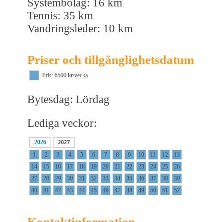
Systembolag: 16 km
Tennis: 35 km
Vandringsleder: 10 km
Priser och tillgänglighetsdatum
Pris: 6500 kr/vecka
Bytesdag: Lördag
Lediga veckor:
2026
2027
1
2
3
4
5
6
7
8
9
10
11
12
13
14
15
16
17
18
19
20
21
22
23
24
25
26
27
28
29
30
31
32
33
34
35
36
37
38
39
40
41
42
43
44
45
46
47
48
49
50
51
52
Kontaktinformation