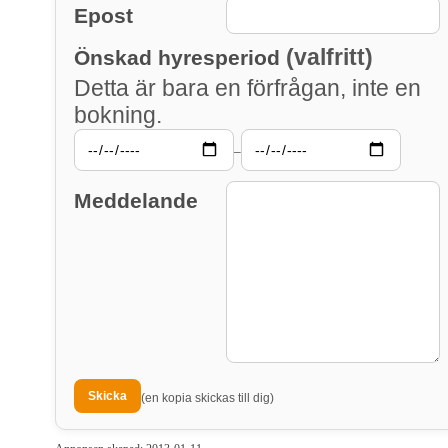
Epost
(valfritt)
Önskad hyresperiod
Detta är bara en förfrågan, inte en
bokning.
–
Meddelande
(en kopia skickas till dig)