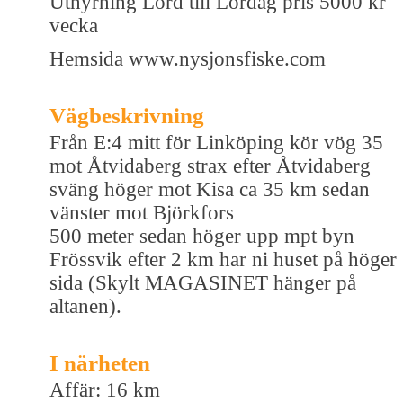
Uthyrning Lörd till Lördag pris 5000 kr
vecka
Hemsida www.nysjonsfiske.com
Vägbeskrivning
Från E:4 mitt för Linköping kör vög 35
mot Åtvidaberg strax efter Åtvidaberg
sväng höger mot Kisa ca 35 km sedan
vänster mot Björkfors
500 meter sedan höger upp mpt byn
Frössvik efter 2 km har ni huset på höger
sida (Skylt MAGASINET hänger på
altanen).
I närheten
Affär: 16 km