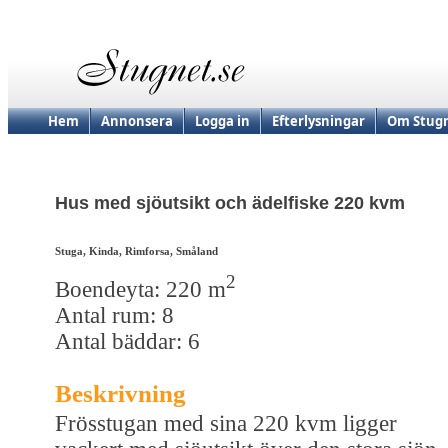
Hem
Annonsera
Logga in
Efterlysningar
Om Stugn
Hus med sjöutsikt och ädelfiske 220 kvm
Stuga, Kinda, Rimforsa, Småland
2
Boendeyta: 220 m
Antal rum: 8
Antal bäddar: 6
Beskrivning
Frösstugan med sina 220 kvm ligger