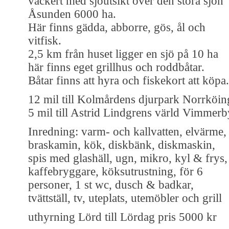
vackert med sjöutsikt över den stora sjön
Åsunden 6000 ha.
Här finns gädda, abborre, gös, ål och
vitfisk.
2,5 km från huset ligger en sjö på 10 ha
här finns eget grillhus och roddbåtar.
Båtar finns att hyra och fiskekort att köpa.
12 mil till Kolmårdens djurpark Norrköin
5 mil till Astrid Lindgrens värld Vimmerb
Inredning: varm- och kallvatten, elvärme,
braskamin, kök, diskbänk, diskmaskin,
spis med glashäll, ugn, mikro, kyl & frys,
kaffebryggare, köksutrustning, för 6
personer, 1 st wc, dusch & badkar,
tvättställ, tv, uteplats, utemöbler och grill
uthyrning Lörd till Lördag pris 5000 kr