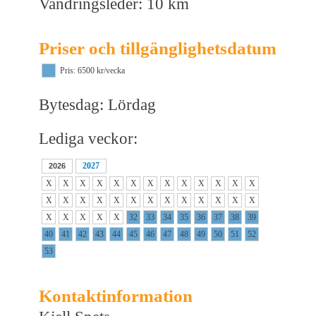
Vandringsleder: 10 km
Priser och tillgänglighetsdatum
Pris: 6500 kr/vecka
Bytesdag: Lördag
Lediga veckor:
2027
2026
X
X
X
X
X
X
X
X
X
X
X
X
X
X
X
X
X
X
X
X
X
X
X
X
X
X
X
X
X
X
X
32
33
34
35
36
37
38
39
40
41
42
43
44
45
46
47
48
49
50
51
52
53
Kontaktinformation