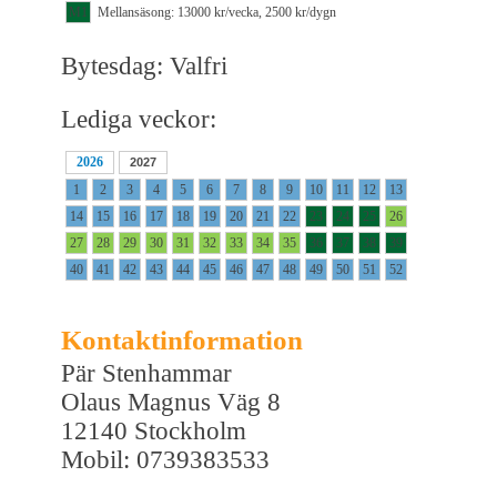
M1
Mellansäsong: 13000 kr/vecka, 2500 kr/dygn
Bytesdag: Valfri
Lediga veckor:
2026
2027
1
2
3
4
5
6
7
8
9
10
11
12
13
14
15
16
17
18
19
20
21
22
23
24
25
26
27
28
29
30
31
32
33
34
35
36
37
38
39
40
41
42
43
44
45
46
47
48
49
50
51
52
Kontaktinformation
Pär Stenhammar
Olaus Magnus Väg 8
12140 Stockholm
Mobil: 0739383533