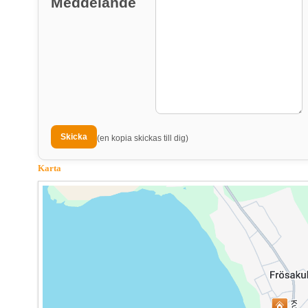
Meddelande
(en kopia skickas till dig)
Karta