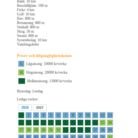
Bank: 10 km
Busshållplats: 100 m
Fiske: 4 km
Golf: 10 km
Hav: 800 m
Restaurang: 800 m
Simhall: 800 m
Skog: 50 m
Strand: 800 m
Systembolag: 10 km
Vandringsleder
Priser och tillgänglighetsdatum
L
Lågsäsong: 10000 kr/vecka
H
Högsäsong: 28000 kr/vecka
M1
Mellansäsong: 13000 kr/vecka
Bytesdag: Lördag
Lediga veckor:
2026
2027
1
2
3
4
5
6
7
8
9
10
11
12
13
14
15
16
17
18
19
20
21
22
23
24
25
26
27
28
29
30
31
32
33
34
35
36
37
38
39
40
41
42
43
44
45
46
47
48
49
50
51
52