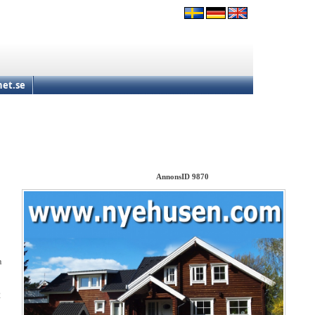
et.se
AnnonsID 9870
a
2