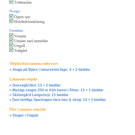
Tvättmaskin
Övrigt:
Öppen spis
Mobiltelefontäckning
Utomhus:
Veranda
Uteplats med utemöbler
Utegrill
Trädgård
Objekt från samma uthyrare
» Stuga på Bjäre i naturskönt läge: 4 + 2 bäddar
Liknande objekt
» Gussagården: 13 + 2 bäddar
» Mysiga stugor 250 m från havet i Åhus: 13 + 1 bäddar
» Skånegård Langstorp: 13 bäddar
» Den lantliga Spastugan nära hav & skog: 14 + 3 bäddar
Fler i samma område
» Stugor i Yngsjö