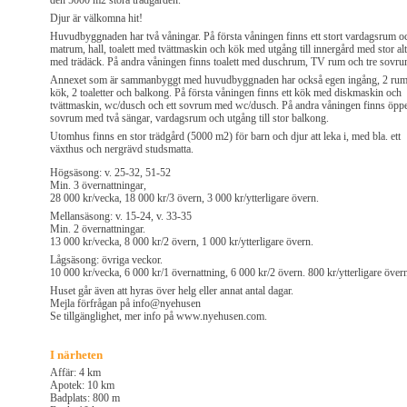
den 5000 m2 stora trädgården.
Djur är välkomna hit!
Huvudbyggnaden har två våningar. På första våningen finns ett stort vardagsrum o
matrum, hall, toalett med tvättmaskin och kök med utgång till innergård med stor al
med trädäck. På andra våningen finns toalett med duschrum, TV rum och tre sovru
Annexet som är sammanbyggt med huvudbyggnaden har också egen ingång, 2 rum
kök, 2 toaletter och balkong. På första våningen finns ett kök med diskmaskin och
tvättmaskin, wc/dusch och ett sovrum med wc/dusch. På andra våningen finns öpp
sovrum med två sängar, vardagsrum och utgång till stor balkong.
Utomhus finns en stor trädgård (5000 m2) för barn och djur att leka i, med bla. ett
växthus och nergrävd studsmatta.
Högsäsong: v. 25-32, 51-52
Min. 3 övernattningar,
28 000 kr/vecka, 18 000 kr/3 övern, 3 000 kr/ytterligare övern.
Mellansäsong: v. 15-24, v. 33-35
Min. 2 övernattningar.
13 000 kr/vecka, 8 000 kr/2 övern, 1 000 kr/ytterligare övern.
Lågsäsong: övriga veckor.
10 000 kr/vecka, 6 000 kr/1 övernattning, 6 000 kr/2 övern. 800 kr/ytterligare över
Huset går även att hyras över helg eller annat antal dagar.
Mejla förfrågan på info@nyehusen
Se tillgänglighet, mer info på www.nyehusen.com.
I närheten
Affär: 4 km
Apotek: 10 km
Badplats: 800 m