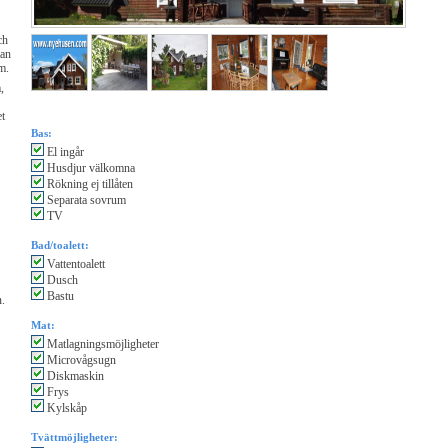
ch
tan
m.
,
et
Bas:
El ingår
Husdjur välkomna
Rökning ej tillåten
Separata sovrum
TV
Bad/toalett:
Vattentoalett
Dusch
Bastu
n.
Mat:
Matlagningsmöjligheter
Microvågsugn
Diskmaskin
Frys
Kylskåp
Tvättmöjligheter: