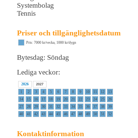
Systembolag
Tennis
Priser och tillgänglighetsdatum
Pris: 7000 kr/vecka, 1000 kr/dygn
Bytesdag: Söndag
Lediga veckor:
2026
2027
1
2
3
4
5
6
7
8
9
10
11
12
13
14
15
16
17
18
19
20
21
22
23
24
25
26
27
28
29
30
31
32
33
34
35
36
37
38
39
40
41
42
43
44
45
46
47
48
49
50
51
52
Kontaktinformation