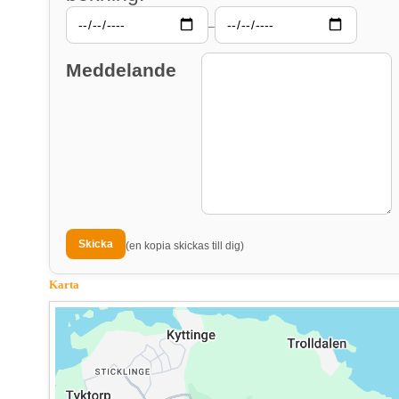
–
Meddelande
(en kopia skickas till dig)
Karta