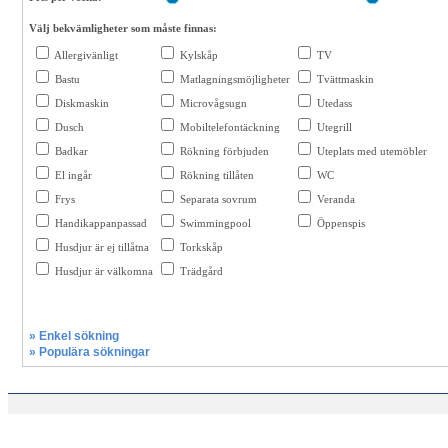
Välj bekvämligheter som måste finnas:
Allergivänligt
Kylskåp
TV
Bastu
Matlagningsmöjligheter
Tvättmaskin
Diskmaskin
Microvågsugn
Utedass
Dusch
Mobiltelefontäckning
Utegrill
Badkar
Rökning förbjuden
Uteplats med utemöbler
El ingår
Rökning tillåten
WC
Frys
Separata sovrum
Veranda
Handikappanpassad
Swimmingpool
Öppenspis
Husdjur är ej tillåtna
Torkskåp
Husdjur är välkomna
Trädgård
» Enkel sökning
» Populära sökningar