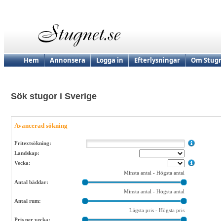
Hem
Annonsera
Logga in
Efterlysningar
Om Stugn
Sök stugor i Sverige
Avancerad sökning
Fritextsökning:
Landskap:
Vecka:
Minsta antal
-
Högsta antal
Antal bäddar:
Minsta antal
-
Högsta antal
Antal rum:
Lägsta pris
-
Högsta pris
Pris per vecka: