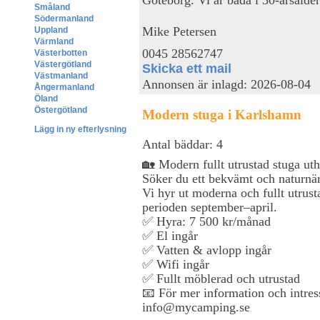
Småland
Södermanland
Mike Petersen
Uppland
Värmland
0045 28562747
Västerbotten
Västergötland
Skicka ett mail
Västmanland
Annonsen är inlagd: 2026-08-04
Ångermanland
Öland
Östergötland
Modern stuga i Karlshamn
Lägg in ny efterlysning
Antal bäddar: 4
🏡 Modern fullt utrustad stuga uth
Söker du ett bekvämt och naturnär
Vi hyr ut moderna och fullt utrust
perioden september–april.
✅ Hyra: 7 500 kr/månad
✅ El ingår
✅ Vatten & avlopp ingår
✅ Wifi ingår
✅ Fullt möblerad och utrustad
📧 För mer information och intress
info@mycamping.se