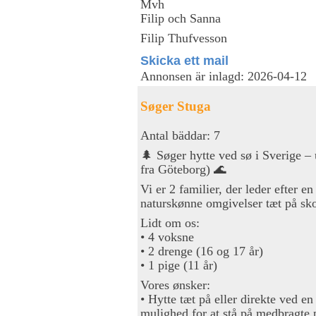
Mvh
Filip och Sanna
Filip Thufvesson
Skicka ett mail
Annonsen är inlagd: 2026-04-12
Søger Stuga
Antal bäddar: 7
🌲 Søger hytte ved sø i Sverige –
fra Göteborg) 🌊
Vi er 2 familier, der leder efter e
naturskønne omgivelser tæt på sk
Lidt om os:
• 4 voksne
• 2 drenge (16 og 17 år)
• 1 pige (11 år)
Vores ønsker:
• Hytte tæt på eller direkte ved 
mulighed for at stå på medbragte p