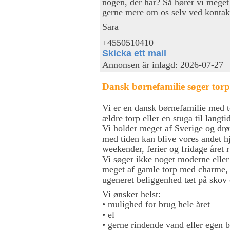
nogen, der har? Så hører vi meget 
gerne mere om os selv ved kontak
Sara
+4550510410
Skicka ett mail
Annonsen är inlagd: 2026-07-27
Dansk børnefamilie søger torp/
Vi er en dansk børnefamilie med 
ældre torp eller en stuga til langti
Vi holder meget af Sverige og drøm
med tiden kan blive vores andet hj
weekender, ferier og fridage året 
Vi søger ikke noget moderne eller
meget af gamle torp med charme, h
ugeneret beliggenhed tæt på skov 
Vi ønsker helst:
• mulighed for brug hele året
• el
• gerne rindende vand eller egen 