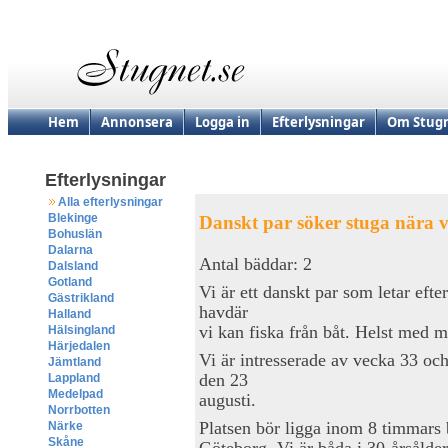
Hem
Annonsera
Logga in
Efterlysningar
Om Stugn
Efterlysningar
Alla efterlysningar
Blekinge
Danskt par söker stuga nära 
Bohuslän
Dalarna
Antal bäddar: 2
Dalsland
Gotland
Vi är ett danskt par som letar efte
Gästrikland
havdär
Halland
vi kan fiska från båt. Helst med mö
Hälsingland
Härjedalen
Vi är intresserade av vecka 33 och/
Jämtland
den 23
Lappland
Medelpad
augusti.
Norrbotten
Platsen bör ligga inom 8 timmars 
Närke
Skåne
Göteborg. Vi är båda i 30-årsålder