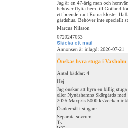
Jag är en 47-årig man och hemvän
behöver flytta hem till Gotland fö
ett boende runt Roma kloster Halla
gårdshus. Behöver inte speciellt st
Marcus Nilsson
0720247053
Skicka ett mail
Annonsen är inlagd: 2026-07-21
Önskas hyra stuga i Vaxholm
Antal bäddar: 4
Hej
Jag önskar att hyra en billig stu
eller Nynäshamns Skärgårds med g
2026 Maxpris 5000 kr/veckan inkl
Ösnkemål i stugan:
Separata sovrum
Tv
WC