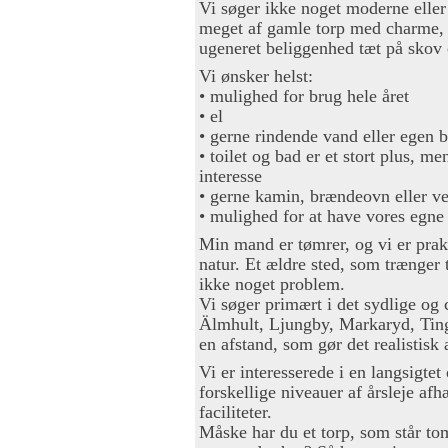
Vi søger ikke noget moderne eller
meget af gamle torp med charme, h
ugeneret beliggenhed tæt på skov 
Vi ønsker helst:
• mulighed for brug hele året
• el
• gerne rindende vand eller egen 
• toilet og bad er et stort plus, m
interesse
• gerne kamin, brændeovn eller v
• mulighed for at have vores egn
Min mand er tømrer, og vi er prak
natur. Et ældre sted, som trænger t
ikke noget problem.
Vi søger primært i det sydlige og
Älmhult, Ljungby, Markaryd, Ting
en afstand, som gør det realistisk 
Vi er interesserede i en langsigtet 
forskellige niveauer af årsleje af
faciliteter.
Måske har du et torp, som står tomt