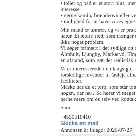
• toilet og bad er et stort plus, m
interesse
• gerne kamin, brændeovn eller v
• mulighed for at have vores egn
Min mand er tømrer, og vi er prak
natur. Et ældre sted, som trænger t
ikke noget problem.
Vi søger primært i det sydlige og
Älmhult, Ljungby, Markaryd, Ting
en afstand, som gør det realistisk 
Vi er interesserede i en langsigtet 
forskellige niveauer af årsleje af
faciliteter.
Måske har du et torp, som står tomt
nogen, der har? Så hører vi meget 
gerne mere om os selv ved kontak
Sara
+4550510410
Skicka ett mail
Annonsen är inlagd: 2026-07-27