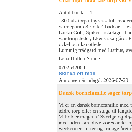
Charmigt 1800-tals torp vid 
Antal bäddar: 4
1800tals torp uthyres - full mode
värmepump 3 r o k 4 bäddar+1 ex
Läckö Golf, Spiken fiskeläge, Läc
vandringsleder, Ekens skärgård, F
cykel och kanotleder
Lummig trädgård med lusthus, avski
Lena Hulten Sonne
0702542064
Skicka ett mail
Annonsen är inlagd: 2026-07-29
Dansk børnefamilie søger torp/
Vi er en dansk børnefamilie med 
ældre torp eller en stuga til langti
Vi holder meget af Sverige og drøm
med tiden kan blive vores andet hj
weekender, ferier og fridage året 