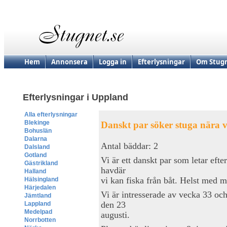
Hem
Annonsera
Logga in
Efterlysningar
Om Stugn
Efterlysningar i Uppland
Alla efterlysningar
Blekinge
Danskt par söker stuga nära 
Bohuslän
Dalarna
Antal bäddar: 2
Dalsland
Gotland
Vi är ett danskt par som letar efte
Gästrikland
havdär
Halland
vi kan fiska från båt. Helst med mö
Hälsingland
Härjedalen
Vi är intresserade av vecka 33 och/
Jämtland
den 23
Lappland
Medelpad
augusti.
Norrbotten