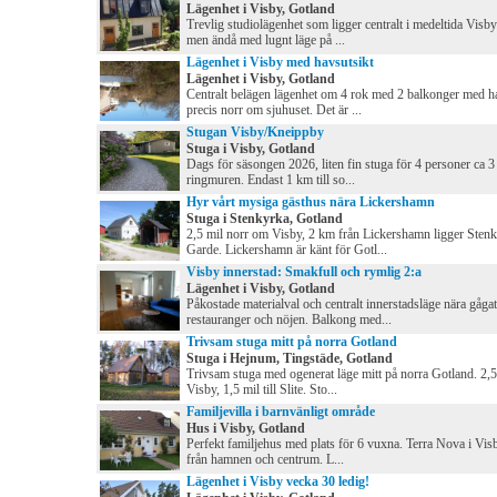
Lägenhet i Visby, Gotland
Trevlig studiolägenhet som ligger centralt i medeltida Visb
men ändå med lugnt läge på ...
Lägenhet i Visby med havsutsikt
Lägenhet i Visby, Gotland
Centralt belägen lägenhet om 4 rok med 2 balkonger med h
precis norr om sjuhuset. Det är ...
Stugan Visby/Kneippby
Stuga i Visby, Gotland
Dags för säsongen 2026, liten fin stuga för 4 personer ca 
ringmuren. Endast 1 km till so...
Hyr vårt mysiga gästhus nära Lickershamn
Stuga i Stenkyrka, Gotland
2,5 mil norr om Visby, 2 km från Lickershamn ligger Sten
Garde. Lickershamn är känt för Gotl...
Visby innerstad: Smakfull och rymlig 2:a
Lägenhet i Visby, Gotland
Påkostade materialval och centralt innerstadsläge nära gågat
restauranger och nöjen. Balkong med...
Trivsam stuga mitt på norra Gotland
Stuga i Hejnum, Tingstäde, Gotland
Trivsam stuga med ogenerat läge mitt på norra Gotland. 2,5 
Visby, 1,5 mil till Slite. Sto...
Familjevilla i barnvänligt område
Hus i Visby, Gotland
Perfekt familjehus med plats för 6 vuxna. Terra Nova i Vis
från hamnen och centrum. L...
Lägenhet i Visby vecka 30 ledig!