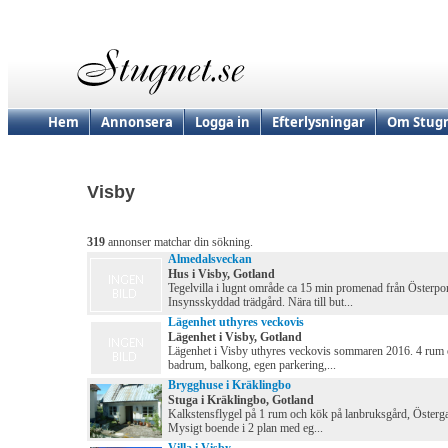
Hem
Annonsera
Logga in
Efterlysningar
Om Stugn
Visby
319
annonser matchar din sökning.
Almedalsveckan
Hus i Visby, Gotland
Tegelvilla i lugnt område ca 15 min promenad från Österpor
Insynsskyddad trädgård. Nära till but...
Lägenhet uthyres veckovis
Lägenhet i Visby, Gotland
Lägenhet i Visby uthyres veckovis sommaren 2016. 4 rum 
badrum, balkong, egen parkering,...
Brygghuse i Kräklingbo
Stuga i Kräklingbo, Gotland
Kalkstensflygel på 1 rum och kök på lanbruksgård, Österga
Mysigt boende i 2 plan med eg...