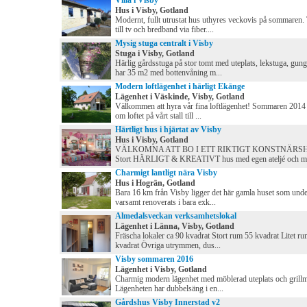
Villa i Visby
Hus i Visby, Gotland
Modernt, fullt utrustat hus uthyres veckovis på sommaren. 
till tv och bredband via fiber....
Mysig stuga centralt i Visby
Stuga i Visby, Gotland
Härlig gårdsstuga på stor tomt med uteplats, lekstuga, gun
har 35 m2 med bottenvåning m...
Modern loftlägenhet i härligt Ekänge
Lägenhet i Väskinde, Visby, Gotland
Välkommen att hyra vår fina loftlägenhet! Sommaren 2014
om loftet på vårt stall till ...
Härtligt hus i hjärtat av Visby
Hus i Visby, Gotland
VÄLKOMNA ATT BO I ETT RIKTIGT KONSTNÄRS
Stort HÄRLIGT & KREATIVT hus med egen ateljé och m.
Charmigt lantligt nära Visby
Hus i Hogrän, Gotland
Bara 16 km från Visby ligger det här gamla huset som unde
varsamt renoverats i bara exk...
Almedalsveckan verksamhetslokal
Lägenhet i Länna, Visby, Gotland
Fräscha lokaler ca 90 kvadrat Stort rum 55 kvadrat Litet ru
kvadrat Övriga utrymmen, dus...
Visby sommaren 2016
Lägenhet i Visby, Gotland
Charmig modern lägenhet med möblerad uteplats och grillmö
Lägenheten har dubbelsäng i en...
Gårdshus Visby Innerstad v2