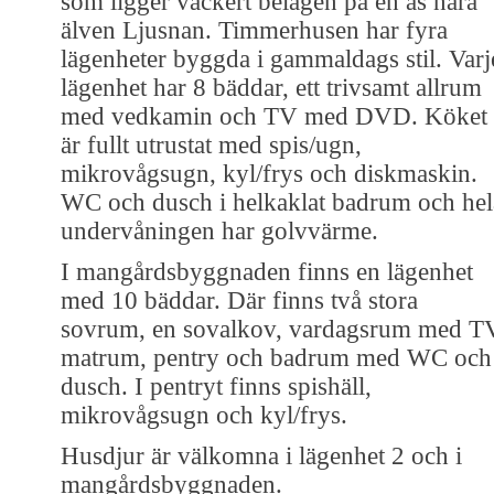
som ligger vackert belägen på en ås nära
älven Ljusnan. Timmerhusen har fyra
lägenheter byggda i gammaldags stil. Varj
lägenhet har 8 bäddar, ett trivsamt allrum
med vedkamin och TV med DVD. Köket
är fullt utrustat med spis/ugn,
mikrovågsugn, kyl/frys och diskmaskin.
WC och dusch i helkaklat badrum och hel
undervåningen har golvvärme.
I mangårdsbyggnaden finns en lägenhet
med 10 bäddar. Där finns två stora
sovrum, en sovalkov, vardagsrum med T
matrum, pentry och badrum med WC och
dusch. I pentryt finns spishäll,
mikrovågsugn och kyl/frys.
Husdjur är välkomna i lägenhet 2 och i
mangårdsbyggnaden.