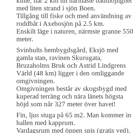
kulle, har 2 km till närmaste badmöjlighet
med liten strand i sjön Boen.
Tillgång till fiske och med användning av
roddbåt i Axebosjön på 2.5 km.
Enskilt läge i naturen, närmste granne 55
meter.
Svinhults hembygdsgård, Eksjö med
gamla stan, ravinen Skurugata,
Bruzaholms Bruk och Astrid Lindgrens
Värld (48 km) ligger i den omliggande
omgivningen.
Omgivningen består av skogsbygd med
kuperad terräng och nära länets högsta
höjd som når 327 meter över havet!
Fin, ljus stuga på 65 m2. Man kommer in 
hallen med kapprum.
Vardagsrum med öppen spis (gratis ved),