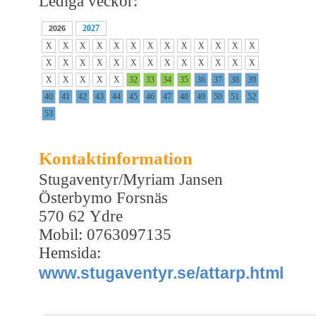
Lediga veckor:
2027
2026
X
X
X
X
X
X
X
X
X
X
X
X
X
X
X
X
X
X
X
X
X
X
X
X
X
X
X
X
X
X
X
32
33
34
35
36
37
38
39
40
41
42
43
44
45
46
47
48
49
50
51
52
53
Kontaktinformation
Stugaventyr/Myriam Jansen
Österbymo Forsnäs
570 62 Ydre
Mobil: 0763097135
Hemsida:
www.stugaventyr.se/attarp.html