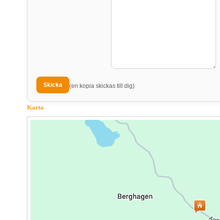
(en kopia skickas till dig)
Karta