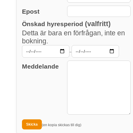
Epost
(valfritt)
Önskad hyresperiod
Detta är bara en förfrågan, inte en
bokning.
–
Meddelande
(en kopia skickas till dig)