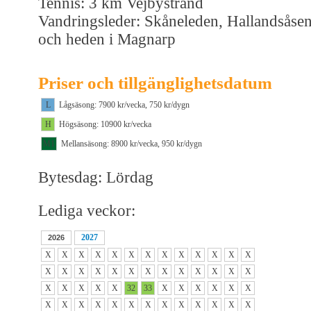
Tennis: 3 km Vejbystrand
Vandringsleder: Skåneleden, Hallandsåse
och heden i Magnarp
Priser och tillgänglighetsdatum
L
Lågsäsong: 7900 kr/vecka, 750 kr/dygn
H
Högsäsong: 10900 kr/vecka
M1
Mellansäsong: 8900 kr/vecka, 950 kr/dygn
Bytesdag: Lördag
Lediga veckor:
2027
2026
X
X
X
X
X
X
X
X
X
X
X
X
X
X
X
X
X
X
X
X
X
X
X
X
X
X
X
X
X
X
X
32
33
X
X
X
X
X
X
X
X
X
X
X
X
X
X
X
X
X
X
X