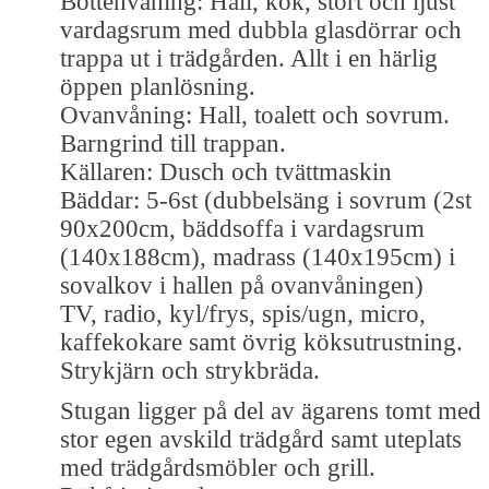
Bottenvåning: Hall, kök, stort och ljust
vardagsrum med dubbla glasdörrar och
trappa ut i trädgården. Allt i en härlig
öppen planlösning.
Ovanvåning: Hall, toalett och sovrum.
Barngrind till trappan.
Källaren: Dusch och tvättmaskin
Bäddar: 5-6st (dubbelsäng i sovrum (2st
90x200cm, bäddsoffa i vardagsrum
(140x188cm), madrass (140x195cm) i
sovalkov i hallen på ovanvåningen)
TV, radio, kyl/frys, spis/ugn, micro,
kaffekokare samt övrig köksutrustning.
Strykjärn och strykbräda.
Stugan ligger på del av ägarens tomt med
stor egen avskild trädgård samt uteplats
med trädgårdsmöbler och grill.