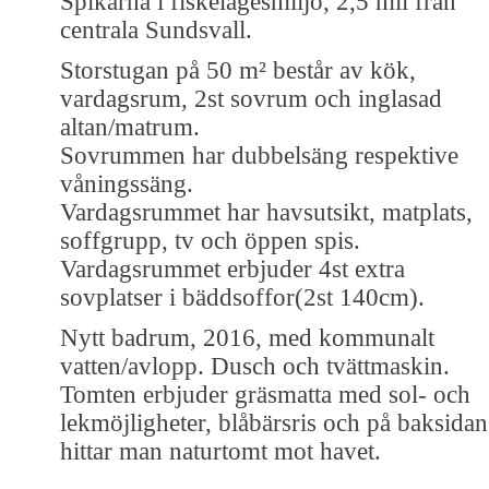
Spikarna i fiskelägesmiljö, 2,5 mil från
centrala Sundsvall.
Storstugan på 50 m² består av kök,
vardagsrum, 2st sovrum och inglasad
altan/matrum.
Sovrummen har dubbelsäng respektive
våningssäng.
Vardagsrummet har havsutsikt, matplats,
soffgrupp, tv och öppen spis.
Vardagsrummet erbjuder 4st extra
sovplatser i bäddsoffor(2st 140cm).
Nytt badrum, 2016, med kommunalt
vatten/avlopp. Dusch och tvättmaskin.
Tomten erbjuder gräsmatta med sol- och
lekmöjligheter, blåbärsris och på baksidan
hittar man naturtomt mot havet.