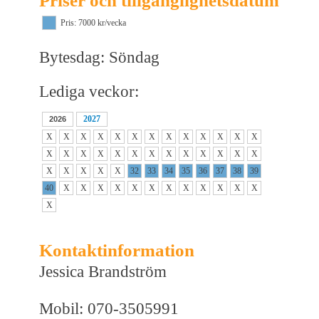
Priser och tillgänglighetsdatum
Pris: 7000 kr/vecka
Bytesdag: Söndag
Lediga veckor:
2027
2026
X
X
X
X
X
X
X
X
X
X
X
X
X
X
X
X
X
X
X
X
X
X
X
X
X
X
X
X
X
X
X
32
33
34
35
36
37
38
39
40
X
X
X
X
X
X
X
X
X
X
X
X
X
Kontaktinformation
Jessica Brandström
Mobil: 070-3505991