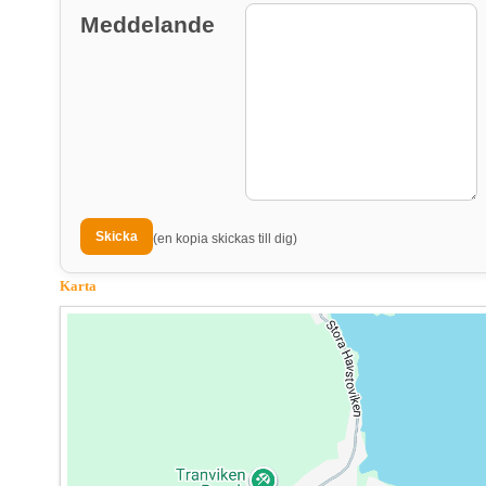
Meddelande
(en kopia skickas till dig)
Karta