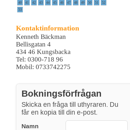
40
41
42
43
44
45
46
47
48
49
50
51
52
53
Kontaktinformation
Kenneth Bäckman
Bellisgatan 4
434 46 Kungsbacka
Tel: 0300-718 96
Mobil: 0733742275
Bokningsförfrågan
Skicka en fråga till uthyraren. Du
får en kopia till din e-post.
Namn