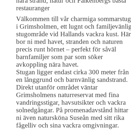
nära strand, natur och Falkenbergs bästa
restauranger
Välkommen till vår charmiga sommarstug
i Grimsholmen, ett lugnt och familjevänlig
stugområde vid Hallands vackra kust. Här
bor ni med havet, stranden och naturen
precis runt hörnet – perfekt för såväl
barnfamiljer som par som söker
avkoppling nära havet.
Stugan ligger endast cirka 300 meter från
en långgrund och barnvänlig sandstrand.
Direkt utanför området väntar
Grimsholmens naturreservat med fina
vandringsstigar, havsutsikter och vackra
solnedgångar. På promenadavstånd hittar
ni även natursköna Suseån med sitt rika
fågelliv och sina vackra omgivningar.