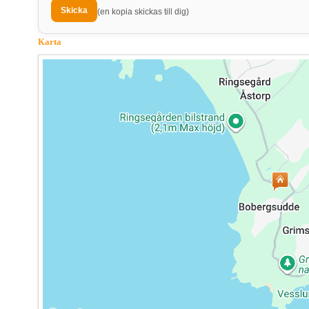
(en kopia skickas till dig)
Karta