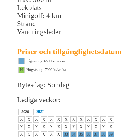
Lekplats
Minigolf: 4 km
Strand
Vandringsleder
Priser och tillgänglighetsdatum
L
Lågsäsong: 6500 kr/vecka
H
Högsäsong: 7900 kr/vecka
Bytesdag: Söndag
Lediga veckor:
2027
2026
X
X
X
X
X
X
X
X
X
X
X
X
X
X
X
X
X
X
X
X
X
X
X
X
X
X
X
X
X
X
X
X
33
34
35
36
37
38
39