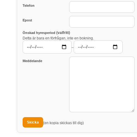
Telefon
Epost
(valfritt)
Önskad hyresperiod
Detta är bara en förfrågan, inte en bokning.
–
Meddelande
(en kopia skickas till dig)