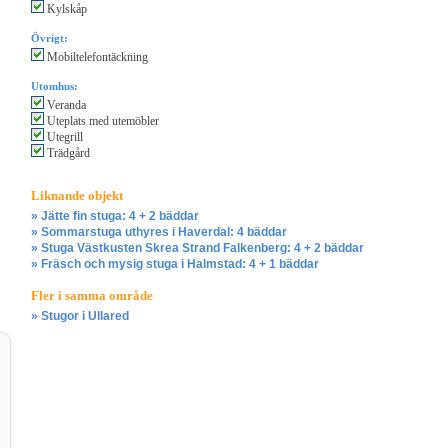
Kylskåp
Övrigt:
Mobiltelefontäckning
Utomhus:
Veranda
Uteplats med utemöbler
Utegrill
Trädgård
Liknande objekt
» Jätte fin stuga: 4 + 2 bäddar
» Sommarstuga uthyres i Haverdal: 4 bäddar
» Stuga Västkusten Skrea Strand Falkenberg: 4 + 2 bäddar
» Fräsch och mysig stuga i Halmstad: 4 + 1 bäddar
Fler i samma område
» Stugor i Ullared