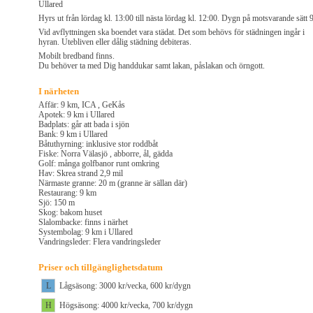
Ullared
Hyrs ut från lördag kl. 13:00 till nästa lördag kl. 12:00. Dygn på motsvarande sätt 
Vid avflyttningen ska boendet vara städat. Det som behövs för städningen ingår i
hyran. Utebliven eller dålig städning debiteras.
Mobilt bredband finns.
Du behöver ta med Dig handdukar samt lakan, påslakan och örngott.
I närheten
Affär: 9 km, ICA , GeKås
Apotek: 9 km i Ullared
Badplats: går att bada i sjön
Bank: 9 km i Ullared
Båtuthyrning: inklusive stor roddbåt
Fiske: Norra Välasjö , abborre, ål, gädda
Golf: många golfbanor runt omkring
Hav: Skrea strand 2,9 mil
Närmaste granne: 20 m (granne är sällan där)
Restaurang: 9 km
Sjö: 150 m
Skog: bakom huset
Slalombacke: finns i närhet
Systembolag: 9 km i Ullared
Vandringsleder: Flera vandringsleder
Priser och tillgänglighetsdatum
L
Lågsäsong: 3000 kr/vecka, 600 kr/dygn
H
Högsäsong: 4000 kr/vecka, 700 kr/dygn