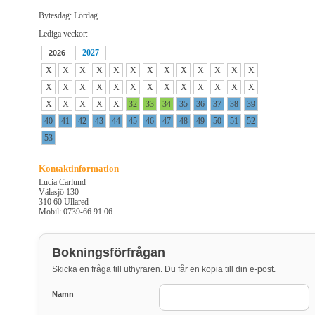
Bytesdag: Lördag
Lediga veckor:
2027
2026
X
X
X
X
X
X
X
X
X
X
X
X
X
X
X
X
X
X
X
X
X
X
X
X
X
X
X
X
X
X
X
32
33
34
35
36
37
38
39
40
41
42
43
44
45
46
47
48
49
50
51
52
53
Kontaktinformation
Lucia Carlund
Välasjö 130
310 60 Ullared
Mobil: 0739-66 91 06
Bokningsförfrågan
Skicka en fråga till uthyraren. Du får en kopia till din e-post.
Namn