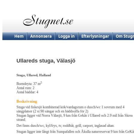
Hem
Annonsera
Logga in
Efterlysningar
Om Stugn
Ullareds stuga, Välasjö
Stuga, Ullared, Halland
2
Boendeyta: 37 m
Antal rum: 2
Antal bäddar: 4
Beskrivning
Stuga vid fiskesjö kombinerad kök/vardagsrum o dusch/wc 1 sovrum med 4
sängplatser (2 st 90 sängar och en bäddsoffa för 2)
Stugan ligger vid Norra Välasjö, 9 km från Gekås i Ullared och 2.9 mil från Skrea
strand.
Det finns dusch/wc, kyl/frys, tv, roddbåt, grill, carport, inglasad altan.
Stugan ligger inte långt från Sumpafallen och Åkulla naturreservat 9 km från GeKå