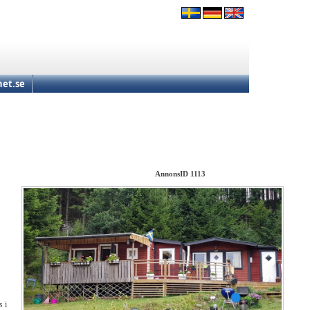
et.se
AnnonsID 1113
s i