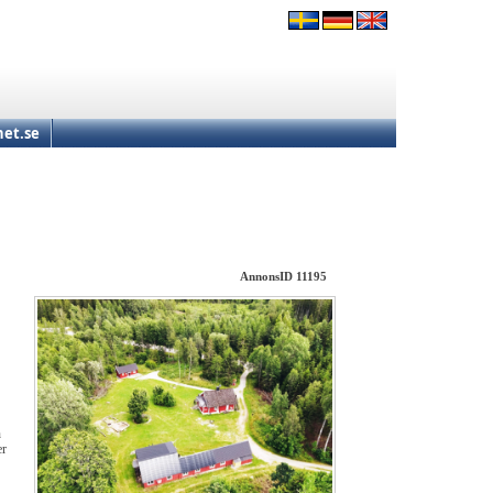
et.se
AnnonsID 11195
n
er