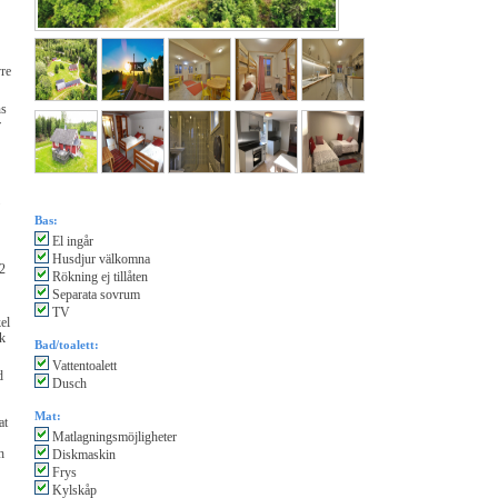
vre
ns
r
Bas:
El ingår
Husdjur välkomna
 2
Rökning ej tillåten
Separata sovrum
TV
el
rk
Bad/toalett:
Vattentoalett
d
Dusch
Mat:
at
Matlagningsmöjligheter
h
Diskmaskin
Frys
Kylskåp