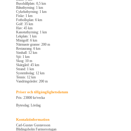
Busshållplats: 0,5 km
Båtuthyrning: 1 km
Cykeluthyrning: 1 km
Fiske: 1 km
Fotbollsplan: 6 km
Golf: 35 km
Hav: 45 km
Kanotuthyrning: 1 km
Lekplats: 1 km
Minigolf: 6 km
Närmaste granne: 200 m
Restaurang: 6 km
Simhall: 12 km
Sjö: 1 km
Skog: 10 m
Skärgård: 45 km
Strand: 1 km
Systembolag: 12 km
Tennis: 12 km
Vandringsleder: 200 m
Priser och tillgänglighetsdatum
Pris: 23800 kr/vecka
Bytesdag: Lördag
Kontaktinformation
Carl-Gustav Gustavsson
Blidingsholm Farmorsstugan