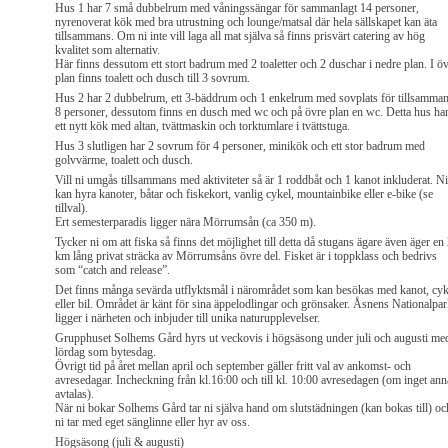
Hus 1 har 7 små dubbelrum med våningssängar för sammanlagt 14 personer,
nyrenoverat kök med bra utrustning och lounge/matsal där hela sällskapet kan äta
tillsammans. Om ni inte vill laga all mat själva så finns prisvärt catering av hög
kvalitet som alternativ.
Här finns dessutom ett stort badrum med 2 toaletter och 2 duschar i nedre plan. I ö
plan finns toalett och dusch till 3 sovrum.
Hus 2 har 2 dubbelrum, ett 3-bäddrum och 1 enkelrum med sovplats för tillsamma
8 personer, dessutom finns en dusch med wc och på övre plan en wc. Detta hus ha
ett nytt kök med altan, tvättmaskin och torktumlare i tvättstuga.
Hus 3 slutligen har 2 sovrum för 4 personer, minikök och ett stor badrum med
golvvärme, toalett och dusch.
Vill ni umgås tillsammans med aktiviteter så är 1 roddbåt och 1 kanot inkluderat. Ni
kan hyra kanoter, båtar och fiskekort, vanlig cykel, mountainbike eller e-bike (se
tillval).
Ert semesterparadis ligger nära Mörrumsån (ca 350 m).
Tycker ni om att fiska så finns det möjlighet till detta då stugans ägare även äger en
km lång privat sträcka av Mörrumsåns övre del. Fisket är i toppklass och bedrivs
som “catch and release”.
Det finns många sevärda utflyktsmål i närområdet som kan besökas med kanot, cyk
eller bil. Området är känt för sina äppelodlingar och grönsaker. Åsnens Nationalpa
ligger i närheten och inbjuder till unika naturupplevelser.
Grupphuset Solhems Gård hyrs ut veckovis i högsäsong under juli och augusti me
lördag som bytesdag.
Övrigt tid på året mellan april och september gäller fritt val av ankomst- och
avresedagar. Incheckning från kl.16:00 och till kl. 10:00 avresedagen (om inget ann
avtalas).
När ni bokar Solhems Gård tar ni själva hand om slutstädningen (kan bokas till) oc
ni tar med eget sänglinne eller hyr av oss.
Högsäsong (juli & augusti)