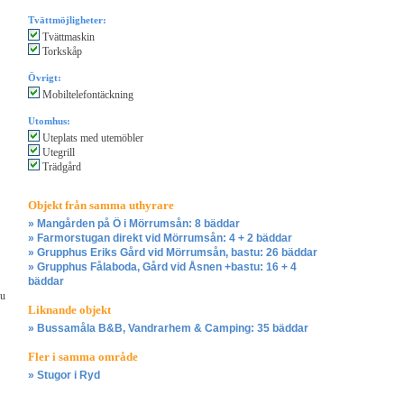
Tvättmöjligheter:
Tvättmaskin
Torkskåp
Övrigt:
Mobiltelefontäckning
Utomhus:
Uteplats med utemöbler
Utegrill
Trädgård
Objekt från samma uthyrare
» Mangården på Ö i Mörrumsån: 8 bäddar
» Farmorstugan direkt vid Mörrumsån: 4 + 2 bäddar
» Grupphus Eriks Gård vid Mörrumsån, bastu: 26 bäddar
» Grupphus Fålaboda, Gård vid Åsnen +bastu: 16 + 4
bäddar
du
Liknande objekt
» Bussamåla B&B, Vandrarhem & Camping: 35 bäddar
Fler i samma område
» Stugor i Ryd