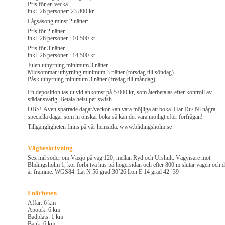
Pris för en vecka ,
inkl. 26 personer: 23.800 kr
Lågsäsong minst 2 nätter:
Pris för 2 nätter
inkl. 26 personer : 10.500 kr
Pris för 3 nätter
inkl. 26 personer : 14.500 kr
Julen uthyrning minimum 3 nätter.
Midsommar uthyrning minimum 3 nätter (torsdag till söndag).
Påsk uthyrning minimum 3 nätter (fredag till måndag).
En deposition tas ut vid ankomst på 5.000 kr, som återbetalas efter kontroll av
städansvarig. Betala helst per swish.
OBS! Även spärrade dagar/veckor kan vara möjliga att boka. Har Du/ Ni några
speciella dagar som ni önskar boka så kan det vara möjligt efter förfrågan!
Tillgängligheten finns på vår hemsida: www.blidingsholm.se
Vägbeskrivning
Sex mil söder om Växjö på väg 120, mellan Ryd och Urshult. Vägvisare mot
Blidingsholm 1, kör förbi två hus på högersidan och efter 800 m slutar vägen och 
är framme. WGS84: Lat N 56 grad 30´26 Lon E 14 grad 42 ´39
I närheten
Affär: 6 km
Apotek: 6 km
Badplats: 1 km
Bank: 6 km