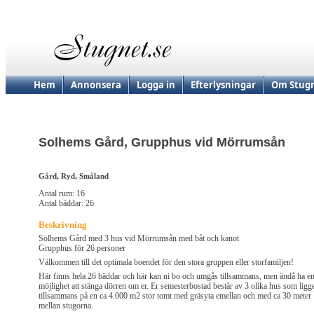
Hem
Annonsera
Logga in
Efterlysningar
Om Stugn
Solhems Gård, Grupphus vid Mörrumsån
Gård, Ryd, Småland
Antal rum: 16
Antal bäddar: 26
Beskrivning
Solhems Gård med 3 hus vid Mörrumsån med båt och kanot
Grupphus för 26 personer
Välkommen till det optimala boendet för den stora gruppen eller storfamiljen!
Här finns hela 26 bäddar och här kan ni bo och umgås tillsammans, men ändå ha e
möjlighet att stänga dörren om er. Er semesterbostad består av 3 olika hus som ligg
tillsammans på en ca 4.000 m2 stor tomt med gräsyta emellan och med ca 30 meter
mellan stugorna.