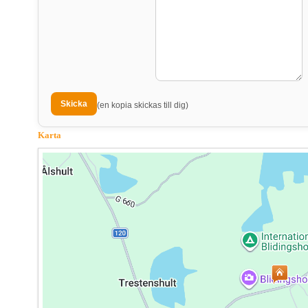
(en kopia skickas till dig)
Karta