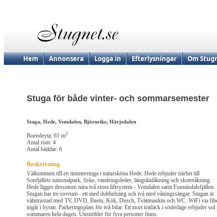
Hem
Annonsera
Logga in
Efterlysningar
Om Stugn
Stuga för både vinter- och sommarsemester
Stuga, Hede, Vemdalen, Björnrike, Härjedalen
2
Boendeyta: 61 m
Antal rum: 4
Antal bäddar: 6
Beskrivning
Välkommen till en timmerstuga i natursköna Hede. Hede erbjuder närhet till
Sonfjällets nationalpark, fiske, vandringsleder, längskidåkning och skoteråkning.
Hede ligger dessutom nära två stora liftsystem - Vemdalen samt Funnäsdalsfjällen.
Stugan har tre sovrum - ett med dubbelsäng och två med våningssängar. Stugan är
välutrustad med TV, DVD, Bastu, Kök, Dusch, Tvättmaskin och WC. WiFi via fib
ingår i hyran. Parkeringsplats för två bilar. Ett stort trädäck i söderläge erbjuder sol
sommaren hela dagen. Utemöbler för fyra personer finns.