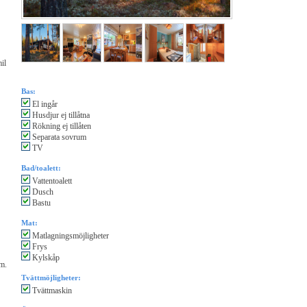
il
Bas:
El ingår
Husdjur ej tillåtna
Rökning ej tillåten
Separata sovrum
TV
Bad/toalett:
Vattentoalett
Dusch
Bastu
Mat:
Matlagningsmöjligheter
Frys
Kylskåp
m.
Tvättmöjligheter:
Tvättmaskin