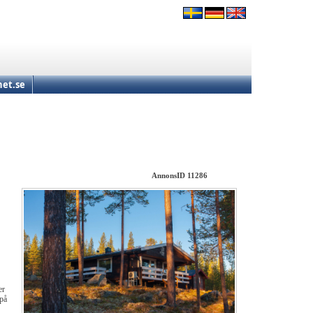
et.se
AnnonsID 11286
er
 på