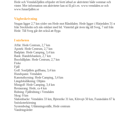
Hede och Vemdalsfjällen erbjuder ett brett utbud av aktiviteter både sommar och
vinter. Mer information om aktiviteter kan ni få på t.ex. www.vemdalen.se och
www.funasfjallen.se
Vägbeskrivning
Stugan ligger 2,7 km söder om Hede mot Rånddalen. Hede ligger i Härjedalen 51 m
från Stockholm och nås enklast med bil. Vintertid går även tåg till Sveg, 7 mil från
Hede. Till Sveg går det också att flyga.
I närheten
Affär: Hede Centrum, 2,7 km
Apotek: Hede Centrum, 2,7 km
Badplats: Hede Camping, 3,4 km
Bank: Handelsbanken, 2,7 km
Busshållplats: Hede Centrum, 2,7 km
Fiske
Fjäll
Golf: Sonfjällets golfbana, 3,4 km
Hundspann: Vemdalen
Kanotuthyrning: Hede Camping, 3,4 km
Längdskidåkning: Oltjäns
Minigolf: Hede Camping, 3,4 km
Restaurang: Hede, ca 4 km
Ridning: Fjällridning i Vemdalen
Skog: 0 km
Slalombacke: Vemdalen 33 km, Björnrike 31 km, Klövsjö 50 km, Funäsdalen 67 k
Snöskoterkörning
Systembolag: Utlämningsställe, Hede centrum
Vandringsleder