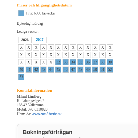
Priser och tillgänglighetsdatum
Pris: 6000 kr/vecka
Bytesdag: Lördag
Lediga veckor:
2027
2026
X
X
X
X
X
X
X
X
X
X
X
X
X
X
X
X
X
X
X
X
X
X
X
X
X
X
X
X
X
X
X
32
33
34
35
36
37
38
39
40
41
42
43
44
45
46
47
48
49
50
51
52
53
Kontaktinformation
Mikael Lindberg
Kullabergsvägen 2
186 42 Vallentuna
Mobil: 070-6310820
Hemsida:
www.småhede.se
Bokningsförfrågan