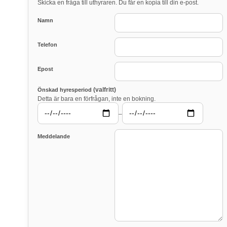
Skicka en fråga till uthyraren. Du får en kopia till din e-post.
Namn
Telefon
Epost
(valfritt)
Önskad hyresperiod
Detta är bara en förfrågan, inte en bokning.
–
Meddelande