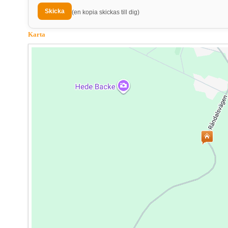
(en kopia skickas till dig)
Karta