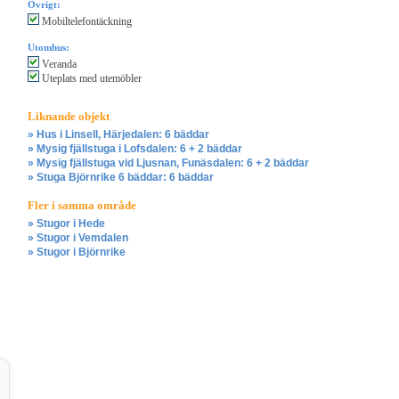
Övrigt:
Mobiltelefontäckning
Utomhus:
Veranda
Uteplats med utemöbler
Liknande objekt
» Hus i Linsell, Härjedalen: 6 bäddar
» Mysig fjällstuga i Lofsdalen: 6 + 2 bäddar
» Mysig fjällstuga vid Ljusnan, Funäsdalen: 6 + 2 bäddar
» Stuga Björnrike 6 bäddar: 6 bäddar
Fler i samma område
» Stugor i Hede
» Stugor i Vemdalen
» Stugor i Björnrike