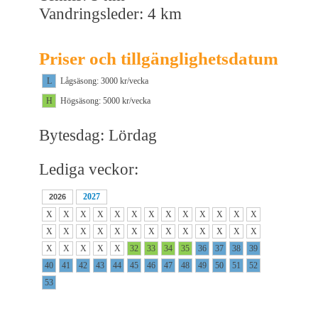
Vandringsleder: 4 km
Priser och tillgänglighetsdatum
L
Lågsäsong: 3000 kr/vecka
H
Högsäsong: 5000 kr/vecka
Bytesdag: Lördag
Lediga veckor:
2027
2026
X
X
X
X
X
X
X
X
X
X
X
X
X
X
X
X
X
X
X
X
X
X
X
X
X
X
X
X
X
X
X
32
33
34
35
36
37
38
39
40
41
42
43
44
45
46
47
48
49
50
51
52
53