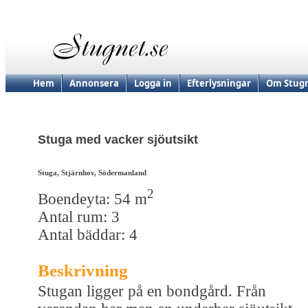
Hem
Annonsera
Logga in
Efterlysningar
Om Stugn
Stuga med vacker sjöutsikt
Stuga, Stjärnhov, Södermanland
2
Boendeyta: 54 m
Antal rum: 3
Antal bäddar: 4
Beskrivning
Stugan ligger på en bondgård. Från