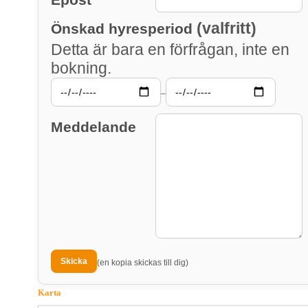
(valfritt)
Önskad hyresperiod
Detta är bara en förfrågan, inte en
bokning.
–
Meddelande
(en kopia skickas till dig)
Karta