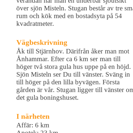
verandan har man en underbar sjöutsikt
över sjön Misteln. Stugan består av tre sm
rum och kök med en bostadsyta på 54
kvadratmeter.
Vägbeskrivning
Åk till Stjärnhov. Därifrån åker man mot
Ånhammar. Efter ca 6 km ser man till
höger två stora gula hus uppe på en höjd.
Sjön Misteln ser Du till vänster. Sväng in
till höger på den lilla byvägen. Första
gården är vår. Stugan ligger till vänster o
det gula boningshuset.
I närheten
Affär: 6 km
Apotek: 23 km