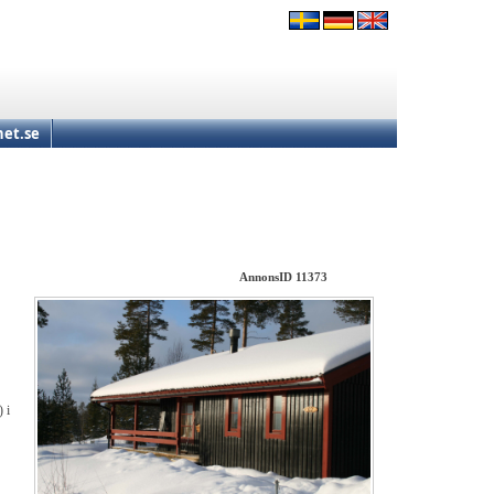
et.se
AnnonsID 11373
 i