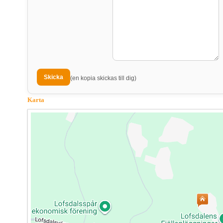
(en kopia skickas till dig)
Karta