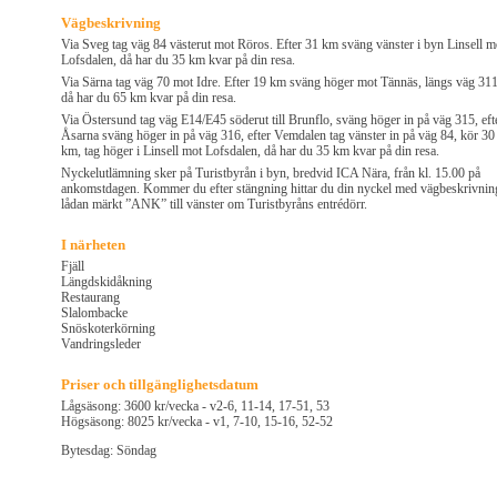
Vägbeskrivning
Via Sveg tag väg 84 västerut mot Röros. Efter 31 km sväng vänster i byn Linsell m
Lofsdalen, då har du 35 km kvar på din resa.
Via Särna tag väg 70 mot Idre. Efter 19 km sväng höger mot Tännäs, längs väg 311
då har du 65 km kvar på din resa.
Via Östersund tag väg E14/E45 söderut till Brunflo, sväng höger in på väg 315, eft
Åsarna sväng höger in på väg 316, efter Vemdalen tag vänster in på väg 84, kör 30
km, tag höger i Linsell mot Lofsdalen, då har du 35 km kvar på din resa.
Nyckelutlämning sker på Turistbyrån i byn, bredvid ICA Nära, från kl. 15.00 på
ankomstdagen. Kommer du efter stängning hittar du din nyckel med vägbeskrivnin
lådan märkt ”ANK” till vänster om Turistbyråns entrédörr.
I närheten
Fjäll
Längdskidåkning
Restaurang
Slalombacke
Snöskoterkörning
Vandringsleder
Priser och tillgänglighetsdatum
Lågsäsong: 3600 kr/vecka - v2-6, 11-14, 17-51, 53
Högsäsong: 8025 kr/vecka - v1, 7-10, 15-16, 52-52
Bytesdag: Söndag