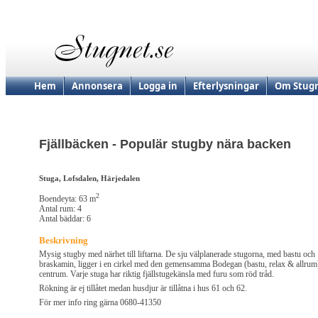
Hem
Annonsera
Logga in
Efterlysningar
Om Stugn
Fjällbäcken - Populär stugby nära backen
Stuga, Lofsdalen, Härjedalen
2
Boendeyta: 63 m
Antal rum: 4
Antal bäddar: 6
Beskrivning
Mysig stugby med närhet till liftarna. De sju välplanerade stugorna, med bastu och
braskamin, ligger i en cirkel med den gemensamma Bodegan (bastu, relax & allrum)
centrum. Varje stuga har riktig fjällstugekänsla med furu som röd tråd.
Rökning är ej tillåtet medan husdjur är tillåtna i hus 61 och 62.
För mer info ring gärna 0680-41350