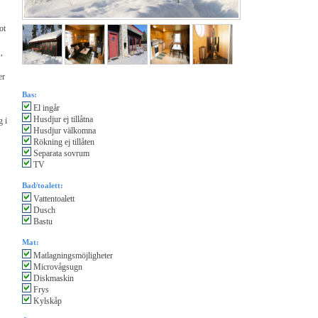
ot
,
er
Bas:
El ingår
Husdjur ej tillåtna
g i
Husdjur välkomna
Rökning ej tillåten
Separata sovrum
TV
Bad/toalett:
Vattentoalett
Dusch
Bastu
Mat:
Matlagningsmöjligheter
Microvågsugn
Diskmaskin
Frys
Kylskåp