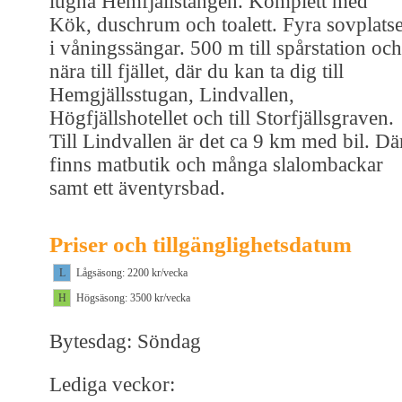
lugna Hemfjällstangen. Komplett med
Kök, duschrum och toalett. Fyra sovplats
i våningssängar. 500 m till spårstation och
nära till fjället, där du kan ta dig till
Hemgjällsstugan, Lindvallen,
Högfjällshotellet och till Storfjällsgraven.
Till Lindvallen är det ca 9 km med bil. Dä
finns matbutik och många slalombackar
samt ett äventyrsbad.
Priser och tillgänglighetsdatum
L
Lågsäsong: 2200 kr/vecka
H
Högsäsong: 3500 kr/vecka
Bytesdag: Söndag
Lediga veckor: