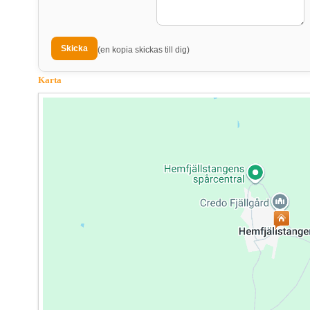
(en kopia skickas till dig)
Karta