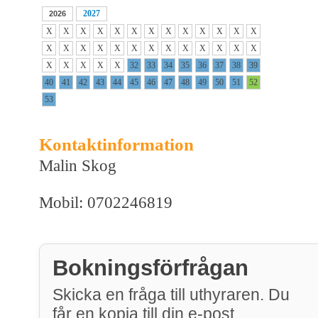
2027
2026
X
X
X
X
X
X
X
X
X
X
X
X
X
X
X
X
X
X
X
X
X
X
X
X
X
X
X
X
X
X
X
32
33
34
35
36
37
38
39
40
41
42
43
44
45
46
47
48
49
50
51
52
53
Kontaktinformation
Malin Skog
Mobil: 0702246819
Bokningsförfrågan
Skicka en fråga till uthyraren. Du
får en kopia till din e-post.