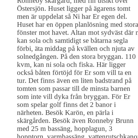
Ronneby skärgård, med fin utsikt över
Östersjön. Huset ligger på ägarens tomt
men är uppdelat så Ni har Er egen del.
Huset har en öppen planlösning med stor
fönster mot havet. Altan mot sydväst där 
kan sola och samtidigt se båtarna segla
förbi, äta middag på kvällen och njuta av
solnedgången. På den stora bryggan. 110
kvm, kan ni sola och fiska. Här ligger
också båten förtöjd för Er som vill ta en
tur. Det finns även en liten badstrand på
tomten som passar till de minsta barnen
som inte vill dyka från bryggan. För Er
som spelar golf finns det 2 banor i
närheten. Besök Karön, en pärla i
skärgården. Besök även Ronneby Brunn
med 25 m bassäng, hopplagun, 3
hopptorn, varmbassäng, vattenrutschkano