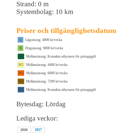
Strand: 0 m
Systembolag: 10 km
Priser och tillgänglighetsdatum
L
Lågsäsong: 4000 kr/vecka
H
Högsäsong: 9000 kr/vecka
M1
Mellansäsong: Kontakta uthyraren för prisuppgift
M2
Mellansäsong: 4400 kr/vecka
M3
Mellansäsong: 6000 kr/vecka
M4
Mellansäsong: 7200 kr/vecka
M5
Mellansäsong: Kontakta uthyraren för prisuppgift
Bytesdag: Lördag
Lediga veckor:
2027
2026