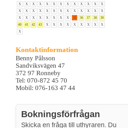
X
X
X
X
X
X
X
X
X
X
X
X
X
X
X
X
X
X
X
X
X
X
X
X
X
X
X
X
X
X
X
X
X
X
35
36
37
38
39
40
41
42
43
X
X
X
X
X
X
X
X
X
X
Kontaktinformation
Benny Pålsson
Sandviksvägen 47
372 97 Ronneby
Tel: 070-872 45 70
Mobil: 076-163 47 44
Bokningsförfrågan
Skicka en fråga till uthyraren. Du