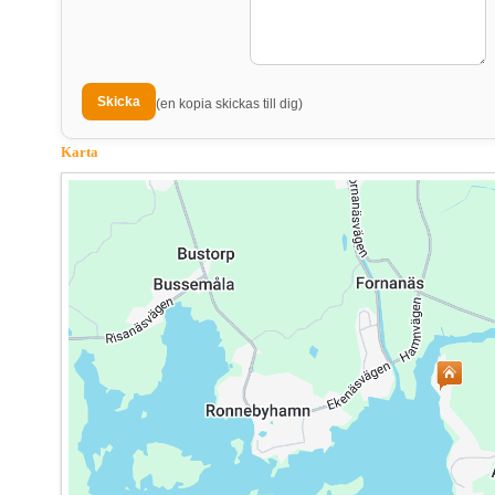
(en kopia skickas till dig)
Karta