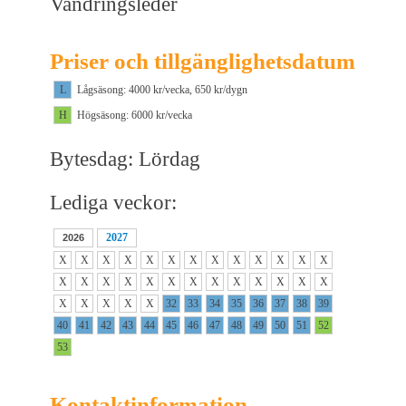
Vandringsleder
Priser och tillgänglighetsdatum
L
Lågsäsong: 4000 kr/vecka, 650 kr/dygn
H
Högsäsong: 6000 kr/vecka
Bytesdag: Lördag
Lediga veckor:
2027
2026
X
X
X
X
X
X
X
X
X
X
X
X
X
X
X
X
X
X
X
X
X
X
X
X
X
X
X
X
X
X
X
32
33
34
35
36
37
38
39
40
41
42
43
44
45
46
47
48
49
50
51
52
53
Kontaktinformation