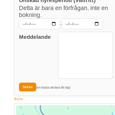
Önskad hyresperiod
Detta är bara en förfrågan, inte en
bokning.
–
Meddelande
(en kopia skickas till dig)
Karta