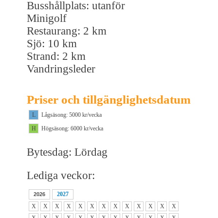
Busshållplats: utanför
Minigolf
Restaurang: 2 km
Sjö: 10 km
Strand: 2 km
Vandringsleder
Priser och tillgänglighetsdatum
L
Lågsäsong: 5000 kr/vecka
H
Högsäsong: 6000 kr/vecka
Bytesdag: Lördag
Lediga veckor:
2027
2026
X
X
X
X
X
X
X
X
X
X
X
X
X
X
X
X
X
X
X
X
X
X
X
X
X
X