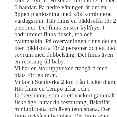
som vi hyr ut. Huset är fullt modernt med
6 bäddar. På nedre våningen är det en
öppen planlösning med kök kombinerat
vardagsrum. Här finns en bäddsoffa för 2
personer. Det finns en stor kyl/frys. I
badrummet finns dusch, toa och
tvättmaskin. På övervåningen finns det en
liten bäddsoffa för 2 personer och ett litet
sovrum med dubbelsäng. Det finns även
en resesäng till baby.
Vi har en stor uppvuxen trädgård med
plats för lek m.m.
Vi bor i Stenkyrka 2 km från Lickersham
Här finns en Tempo affär och i
Lickershamn, som är ett vackert gammalt
fiskeläge, hittar du restaurang, fiskaffär,
minigolfbana och även tennisbana. Där
finns också en badplats. Det finns även