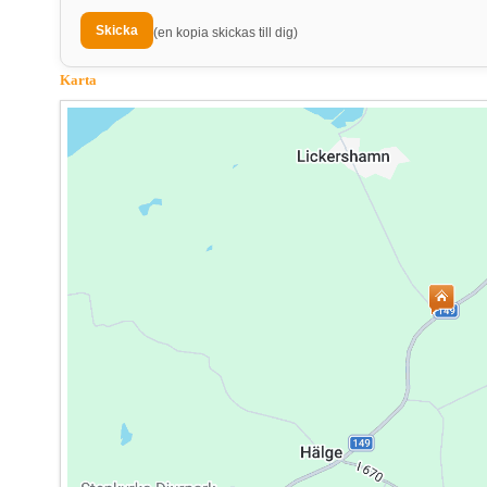
(en kopia skickas till dig)
Karta