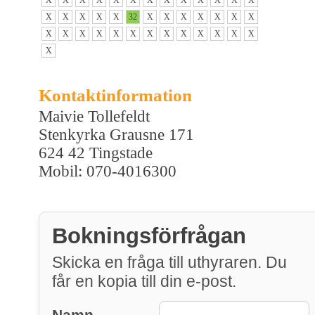
X
X
X
X
X
32
X
X
X
X
X
X
X
X
X
X
X
X
X
X
X
X
X
X
X
X
X
Kontaktinformation
Maivie Tollefeldt
Stenkyrka Grausne 171
624 42 Tingstade
Mobil: 070-4016300
Bokningsförfrågan
Skicka en fråga till uthyraren. Du
får en kopia till din e-post.
Namn