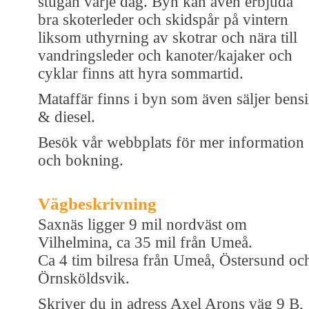
stugan varje dag. Byn kan även erbjuda
bra skoterleder och skidspår på vintern
liksom uthyrning av skotrar och nära till
vandringsleder och kanoter/kajaker och
cyklar finns att hyra sommartid.
Mataffär finns i byn som även säljer bens
& diesel.
Besök vår webbplats för mer information
och bokning.
Vägbeskrivning
Saxnäs ligger 9 mil nordväst om
Vilhelmina, ca 35 mil från Umeå.
Ca 4 tim bilresa från Umeå, Östersund oc
Örnsköldsvik.
Skriver du in adress Axel Arons väg 9 B,