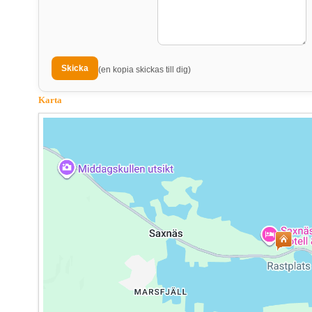
(en kopia skickas till dig)
Karta