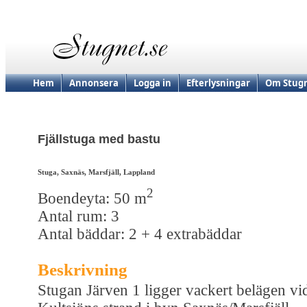
Hem
Annonsera
Logga in
Efterlysningar
Om Stugn
Fjällstuga med bastu
Stuga, Saxnäs, Marsfjäll, Lappland
2
Boendeyta: 50 m
Antal rum: 3
Antal bäddar: 2 + 4 extrabäddar
Beskrivning
Stugan Järven 1 ligger vackert belägen vi