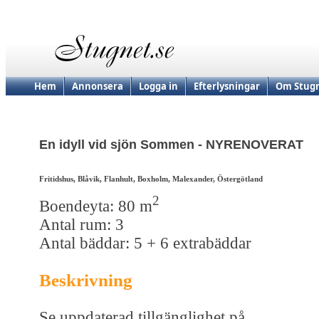
Hem
Annonsera
Logga in
Efterlysningar
Om Stugn
En idyll vid sjön Sommen - NYRENOVERAT
Fritidshus, Blåvik, Flanhult, Boxholm, Malexander, Östergötland
2
Boendeyta: 80 m
Antal rum: 3
Antal bäddar: 5 + 6 extrabäddar
Beskrivning
Se uppdaterad tillgänglighet på