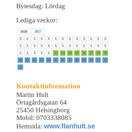
Bytesdag: Lördag
Lediga veckor:
2027
2026
X
X
X
X
X
X
X
X
X
X
X
X
X
X
X
X
X
X
X
X
X
X
X
X
X
X
X
X
X
X
X
32
33
34
35
36
37
38
39
40
41
42
43
44
45
46
47
48
49
50
51
52
53
Kontaktinformation
Martin Hult
Örtagårdsgatan 64
25450 Helsingborg
Mobil: 0703338085
www.flanhult.se
Hemsida: