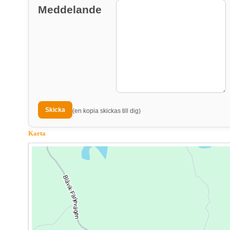
Meddelande
(en kopia skickas till dig)
Karta