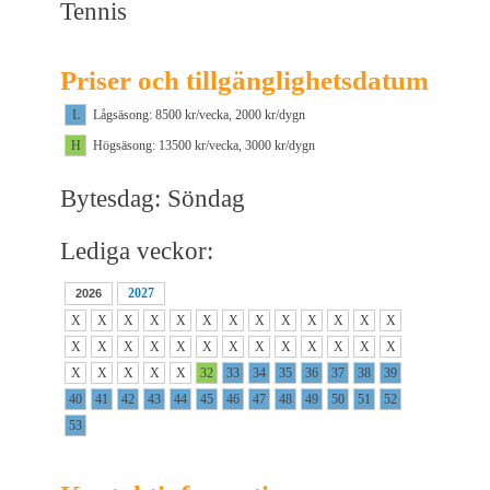
Tennis
Priser och tillgänglighetsdatum
L
Lågsäsong: 8500 kr/vecka, 2000 kr/dygn
H
Högsäsong: 13500 kr/vecka, 3000 kr/dygn
Bytesdag: Söndag
Lediga veckor:
2027
2026
X
X
X
X
X
X
X
X
X
X
X
X
X
X
X
X
X
X
X
X
X
X
X
X
X
X
X
X
X
X
X
32
33
34
35
36
37
38
39
40
41
42
43
44
45
46
47
48
49
50
51
52
53