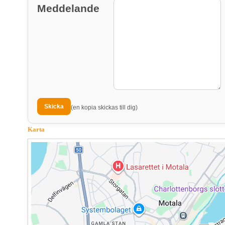
Meddelande
(en kopia skickas till dig)
Karta