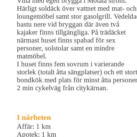
Villa med egen brygga i Motala ström.
Härligt soldäck över vattnet med mat- och
loungemöbel samt stor gasolgrill. Vedeld
bastu nere vid bryggan där även två
kajaker finns tillgängliga. På trädäcket
närmast huset finns spabad för sex
personer, solstolar samt en mindre
matmöbel.
I huset finns fem sovrum i varierande
storlek (totalt åtta sängplatser) och ett stor
bondkök med plats för minst åtta personer
2 min cykelväg från citykärnan.
I närheten
Affär: 1 km
Apotek: 1 km