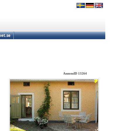
et.se
AnnonsID 13264