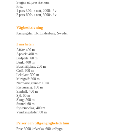
Stugan uthyres året om.
Pris:
1 pers 350:- / natt, 2000:- / v
2 pers 600:- / natt, 3000:- / v
Vägbeskrivning
Kungsgatan 16, Lindesberg, Sweden
I närheten
Affär: 400 m
Apotek: 400 m
Badplats: 60 m
Bank: 400 m
Busshållplats: 250 m
Golf: 700 m
Lekplats: 300 m
Minigolf: 300 m
Närmaste granne: 10 m
Restaurang: 100 m
Simhall: 400 m
Sjö: 60 m
Skog: 500 m
Strand: 60 m
Systembolag: 400 m
Vandringsleder: 60 m
Priser och tillgänglighetsdatum
Pris: 3000 kr/vecka, 600 kr/dygn