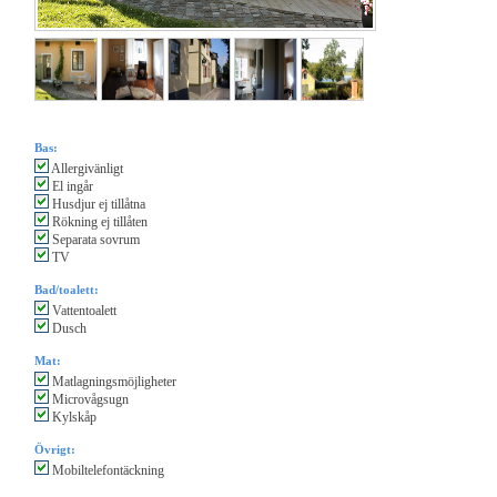
Bas:
Allergivänligt
El ingår
Husdjur ej tillåtna
Rökning ej tillåten
Separata sovrum
TV
Bad/toalett:
Vattentoalett
Dusch
Mat:
Matlagningsmöjligheter
Microvågsugn
Kylskåp
Övrigt:
Mobiltelefontäckning