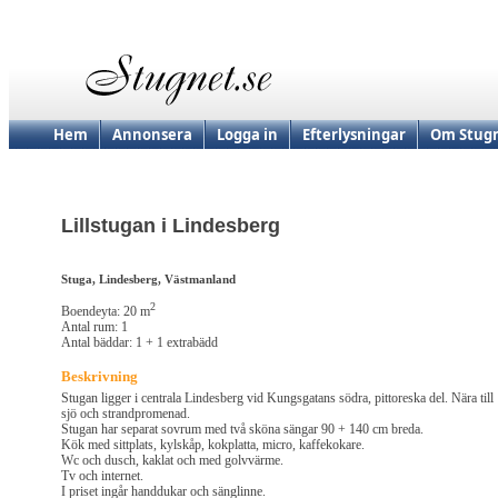
Hem
Annonsera
Logga in
Efterlysningar
Om Stugn
Lillstugan i Lindesberg
Stuga, Lindesberg, Västmanland
2
Boendeyta: 20 m
Antal rum: 1
Antal bäddar: 1 + 1 extrabädd
Beskrivning
Stugan ligger i centrala Lindesberg vid Kungsgatans södra, pittoreska del. Nära till
sjö och strandpromenad.
Stugan har separat sovrum med två sköna sängar 90 + 140 cm breda.
Kök med sittplats, kylskåp, kokplatta, micro, kaffekokare.
Wc och dusch, kaklat och med golvvärme.
Tv och internet.
I priset ingår handdukar och sänglinne.