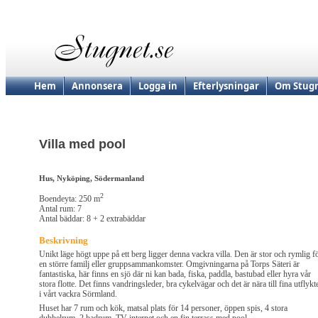
Hem
Annonsera
Logga in
Efterlysningar
Om Stugn
Villa med pool
Hus, Nyköping, Södermanland
2
Boendeyta: 250 m
Antal rum: 7
Antal bäddar: 8 + 2 extrabäddar
Beskrivning
Unikt läge högt uppe på ett berg ligger denna vackra villa. Den är stor och rymlig f
en större familj eller gruppsammankomster. Omgivningarna på Torps Säteri är
fantastiska, här finns en sjö där ni kan bada, fiska, paddla, bastubad eller hyra vår
stora flotte. Det finns vandringsleder, bra cykelvägar och det är nära till fina utflykt
i vårt vackra Sörmland.
Huset har 7 rum och kök, matsal plats för 14 personer, öppen spis, 4 stora