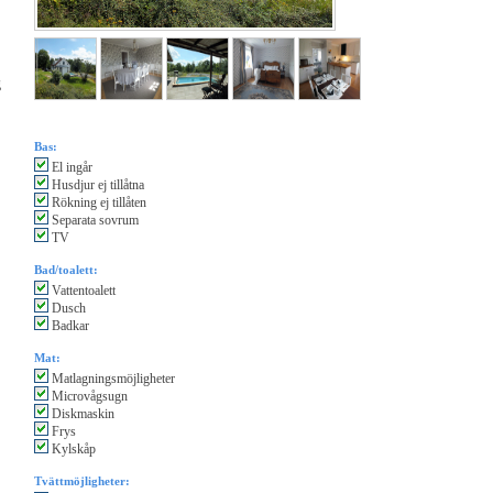
g
Bas:
El ingår
Husdjur ej tillåtna
Rökning ej tillåten
Separata sovrum
TV
Bad/toalett:
Vattentoalett
Dusch
Badkar
Mat:
Matlagningsmöjligheter
Microvågsugn
Diskmaskin
Frys
Kylskåp
Tvättmöjligheter: