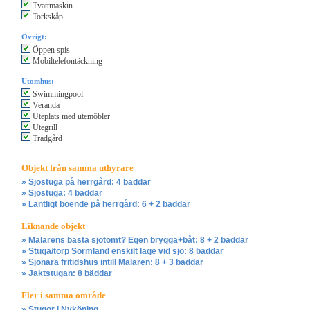
Tvättmaskin
Torkskåp
Övrigt:
Öppen spis
Mobiltelefontäckning
Utomhus:
Swimmingpool
Veranda
Uteplats med utemöbler
Utegrill
Trädgård
Objekt från samma uthyrare
» Sjöstuga på herrgård: 4 bäddar
» Sjöstuga: 4 bäddar
» Lantligt boende på herrgård: 6 + 2 bäddar
Liknande objekt
» Mälarens bästa sjötomt? Egen brygga+båt: 8 + 2 bäddar
» Stuga/torp Sörmland enskilt läge vid sjö: 8 bäddar
» Sjönära fritidshus intill Mälaren: 8 + 3 bäddar
» Jaktstugan: 8 bäddar
Fler i samma område
» Stugor i Nyköping