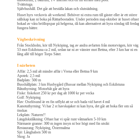
dubbelrum, 2 badrum, TV internet och en fin terrass med pool.
Tvättstuga.
Självhushåll. Det går att beställa lakan och slutstädning.
Huset hyrs veckovis alt weekend. Behöver ni extra rum till gäster eller är ett större
sällskap kan ni boka på Rättarbostaden. Under perioden maj-oktober är huset oftast
bokad av våra bröllopspar på helgerna, då kan alternativet att hyra söndag till freda
fungera bättre.
Vägbeskrivning
Från Stockholm, kör till Nyköping, tag av andra avfarten från motorvägen, kör väg
53 mot Eskilstuna ca 2 mil, sedan tar ni av vänster mot Bettna, efter 3 km har ni en
lång allé till höger Torps Säter.
I närheten
Affär: 2,5 mil alt mindre affär i Vrena eller Bettna 9 km
Apotek: 2,5 mil
Badplats: 500 m
Busshållplats: 3 km Husbygård (Bussar mellan Nyköping och Eskilstuna
Båtuthyrning: Motorbåt går att hyra
Fiske: fiskekort 250 kr per dag alt 1000 kr per vecka
Golf: Nyköping
Hav: Oxelösund är en fin utflykt att se och bada vid havet 4 mil
Kanotuthyrning: Vi har 2 st havskajaker ni kan hyra, det går att boka fler om så
önskas
Lekplats: Naturen!!
Längdskidåkning: Oftast har vi spår runt våtmarken 5-10 km
Närmaste granne: 300 m ingen insyn ni bor högt med fin utsikt
Restaurang: Nyköping, Östermalma
Sjö: Långhalsen 500 m
Skog: Ja