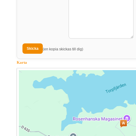
(en kopia skickas till dig)
Karta