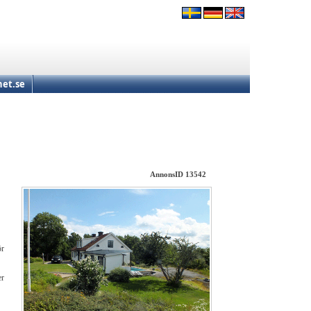
et.se
AnnonsID 13542
ör
er