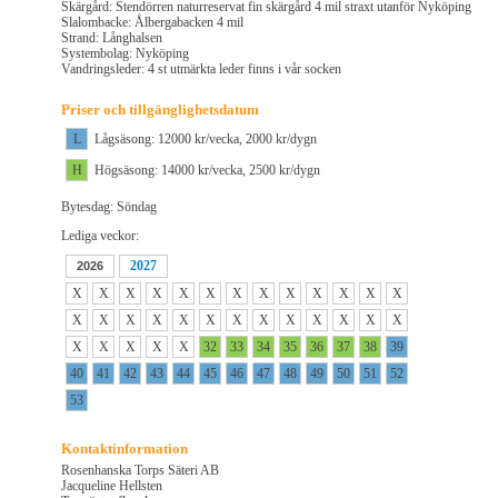
Skärgård: Stendörren naturreservat fin skärgård 4 mil straxt utanför Nyköping
Slalombacke: Ålbergabacken 4 mil
Strand: Långhalsen
Systembolag: Nyköping
Vandringsleder: 4 st utmärkta leder finns i vår socken
Priser och tillgänglighetsdatum
L
Lågsäsong: 12000 kr/vecka, 2000 kr/dygn
H
Högsäsong: 14000 kr/vecka, 2500 kr/dygn
Bytesdag: Söndag
Lediga veckor:
2027
2026
X
X
X
X
X
X
X
X
X
X
X
X
X
X
X
X
X
X
X
X
X
X
X
X
X
X
X
X
X
X
X
32
33
34
35
36
37
38
39
40
41
42
43
44
45
46
47
48
49
50
51
52
53
Kontaktinformation
Rosenhanska Torps Säteri AB
Jacqueline Hellsten