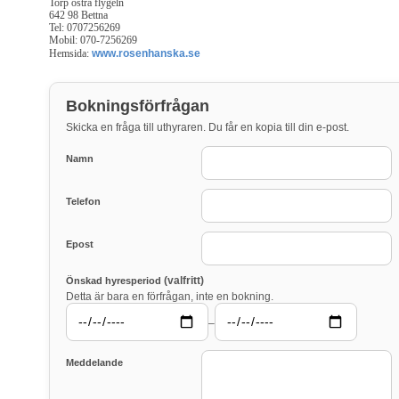
Torp östra flygeln
642 98 Bettna
Tel: 0707256269
Mobil: 070-7256269
Hemsida:
www.rosenhanska.se
Bokningsförfrågan
Skicka en fråga till uthyraren. Du får en kopia till din e-post.
Namn
Telefon
Epost
(valfritt)
Önskad hyresperiod
Detta är bara en förfrågan, inte en bokning.
–
Meddelande