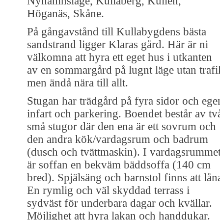
Nyhamnsläge, Kullaberg, Kullen,
Höganäs, Skåne.
På gångavstånd till Kullabygdens bästa
sandstrand ligger Klaras gård. Här är ni
välkomna att hyra ett eget hus i utkanten
av en sommargård på lugnt läge utan trafi
men ändå nära till allt.
Stugan har trädgård på fyra sidor och ege
infart och parkering. Boendet består av tv
små stugor där den ena är ett sovrum och
den andra kök/vardagsrum och badrum
(dusch och tvättmaskin). I vardagsrumme
är soffan en bekväm bäddsoffa (140 cm
bred). Spjälsäng och barnstol finns att lån
En rymlig och väl skyddad terrass i
sydväst för underbara dagar och kvällar.
Möjlighet att hyra lakan och handdukar.