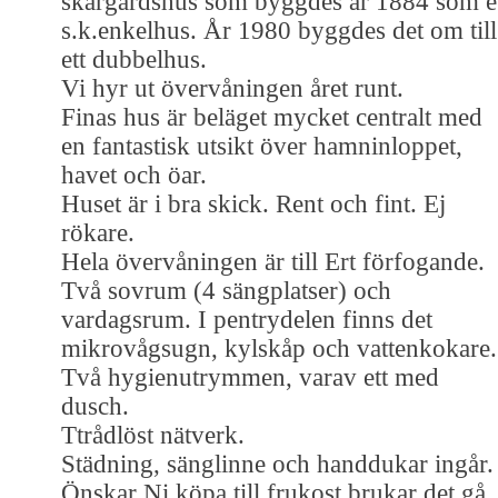
skärgårdshus som byggdes år 1884 som e
s.k.enkelhus. År 1980 byggdes det om till
ett dubbelhus.
Vi hyr ut övervåningen året runt.
Finas hus är beläget mycket centralt med
en fantastisk utsikt över hamninloppet,
havet och öar.
Huset är i bra skick. Rent och fint. Ej
rökare.
Hela övervåningen är till Ert förfogande.
Två sovrum (4 sängplatser) och
vardagsrum. I pentrydelen finns det
mikrovågsugn, kylskåp och vattenkokare.
Två hygienutrymmen, varav ett med
dusch.
Ttrådlöst nätverk.
Städning, sänglinne och handdukar ingår.
Önskar Ni köpa till frukost brukar det gå