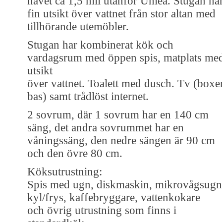
havet ca 1,5 mil utanför Umeå. Stugan ha
fin utsikt över vattnet från stor altan med
tillhörande utemöbler.
Stugan har kombinerat kök och
vardagsrum med öppen spis, matplats me
utsikt
över vattnet. Toalett med dusch. Tv (boxe
bas) samt trådlöst internet.
2 sovrum, där 1 sovrum har en 140 cm
säng, det andra sovrummet har en
våningssäng, den nedre sängen är 90 cm
och den övre 80 cm.
Köksutrustning:
Spis med ugn, diskmaskin, mikrovågsugn
kyl/frys, kaffebryggare, vattenkokare
och övrig utrustning som finns i