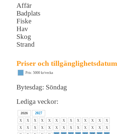
Affär
Badplats
Fiske
Hav
Skog
Strand
Priser och tillgänglighetsdatum
Pris: 5000 kr/vecka
Bytesdag: Söndag
Lediga veckor:
2027
2026
X
X
X
X
X
X
X
X
X
X
X
X
X
X
X
X
X
X
X
X
X
X
X
X
X
X