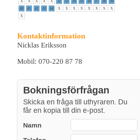
X
X
X
X
X
32
33
34
35
36
37
38
39
40
41
42
43
44
X
X
X
X
X
X
X
X
X
Kontaktinformation
Nicklas Eriksson
Mobil: 070-220 87 78
Bokningsförfrågan
Skicka en fråga till uthyraren. Du
får en kopia till din e-post.
Namn