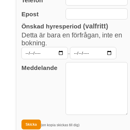
Telefon
Epost
(valfritt)
Önskad hyresperiod
Detta är bara en förfrågan, inte en
bokning.
–
Meddelande
(en kopia skickas till dig)